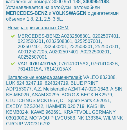
каталожные номера: 3000 951 188,
3000951188
.
Устанавливается на автобусы, автомобили
MERCEDES-BENZ
и
VOLKSWAGEN
с двигателями
объемом 1.8, 2.1, 2.5, 3.5L.
Номера оригинальных OEM:
MERCEDES-BENZ: A0232508301, 0202507401,
0232500201, 0232508301, 0252507001,
202507401, 232500201, 232508301, 252507001,
A0012527205, A0202507401, A0232500201,
A0252507001
VAG:
076141015A
, 076141015AX, 076141032B,
76141015A, 76141015AX
Каталожные номера заменителей:
VALEO 832388,
LUK 624 3247 19, 624324719, BLUE PRINT
ADP153077, A.Z. Meisterteile AZMT-47-020-1643, AISIN
KE-MB02R, ASAM 80295, BORG & BECK HK2579,
CLUTCHNUS MCK1957, DT Spare Parts 4.92051,
EXEDY BZS2042, HAMMER 020 719, KAISHIN
KEMB02-k, KAWE 962691, KRAFTVOLL GERMANY
03010002, MOTAQUIP LVCU583, NK 133364, WILMINK
GROUP WG2316792.