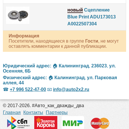
новый
Сцепление
Blue Print ADU173013
A0022507304
Информация
Посетители, находящиеся в группе
Гости
, не могут
оставлять комментарии к данной публикации.
Юридический адрес:
🏠
Калининград
,
236023
,
ул.
Осенняя, 6Б
Физический адрес:
🏠
Калининград
,
ул. Парковая
аллея, 44
☎
+7 996 522-47-00
📧
info@auto2x2.ru
© 2017-2026. #Авто_как_дважды_два
российские сериалы
Главная
Контакты
Партнеры