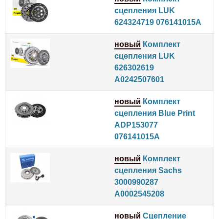
сцепления LUK
624324719 076141015A
новый
Комплект
сцепления LUK
626302619
A0242507601
новый
Комплект
сцепления Blue Print
ADP153077
076141015A
новый
Комплект
сцепления Sachs
3000990287
A0002545208
новый
Сцепление