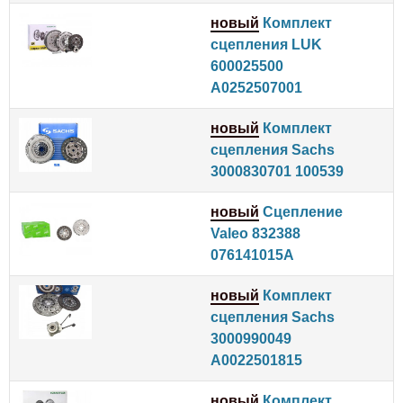
новый
Комплект
сцепления LUK
600025500
A0252507001
новый
Комплект
сцепления Sachs
3000830701 100539
новый
Сцепление
Valeo 832388
076141015A
новый
Комплект
сцепления Sachs
3000990049
A0022501815
новый
Комплект