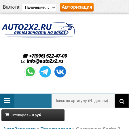
Валюта:
Авторизация
☎ +7(996) 522-47-00
📧
info@auto2x2.ru
0
товаров –
0
руб.