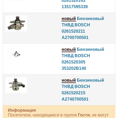
0261520143
13517595339
новый
Бензиновый
ТНВД BOSCH
0261520211
A2700700501
новый
Бензиновый
ТНВД BOSCH
0261520305
353202B140
новый
Бензиновый
ТНВД BOSCH
0261520215
A2740700501
Информация
Посетители, находящиеся в группе
Гости
, не могут