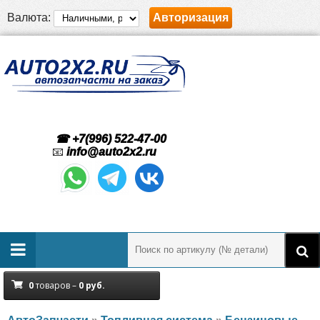
Валюта:
Авторизация
☎ +7(996) 522-47-00
📧
info@auto2x2.ru
0
товаров –
0
руб.