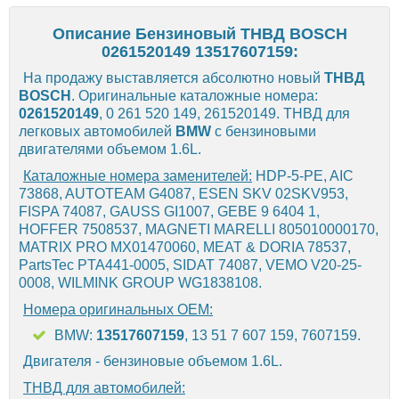
Описание Бензиновый ТНВД BOSCH
0261520149 13517607159:
На продажу выставляется абсолютно новый
ТНВД
BOSCH
. Оригинальные каталожные номера:
0261520149
, 0 261 520 149, 261520149. ТНВД для
легковых автомобилей
BMW
с бензиновыми
двигателями объемом 1.6L.
Каталожные номера заменителей:
HDP-5-PE, AIC
73868, AUTOTEAM G4087, ESEN SKV 02SKV953,
FISPA 74087, GAUSS GI1007, GEBE 9 6404 1,
HOFFER 7508537, MAGNETI MARELLI 805010000170,
MATRIX PRO MX01470060, MEAT & DORIA 78537,
PartsTec PTA441-0005, SIDAT 74087, VEMO V20-25-
0008, WILMINK GROUP WG1838108.
Номера оригинальных OEM:
BMW:
13517607159
, 13 51 7 607 159, 7607159.
Двигателя - бензиновые объемом 1.6L.
ТНВД для автомобилей: