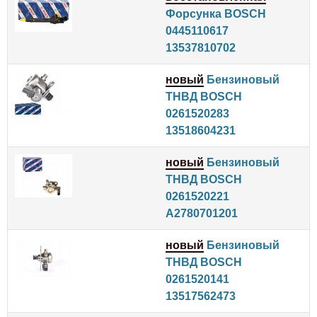
Форсунка BOSCH
0445110617
13537810702
новый
Бензиновый
ТНВД BOSCH
0261520283
13518604231
новый
Бензиновый
ТНВД BOSCH
0261520221
A2780701201
новый
Бензиновый
ТНВД BOSCH
0261520141
13517562473