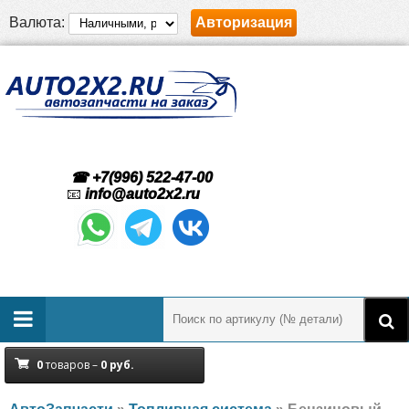
Валюта:
Авторизация
☎ +7(996) 522-47-00
📧
info@auto2x2.ru
0
товаров –
0
руб.