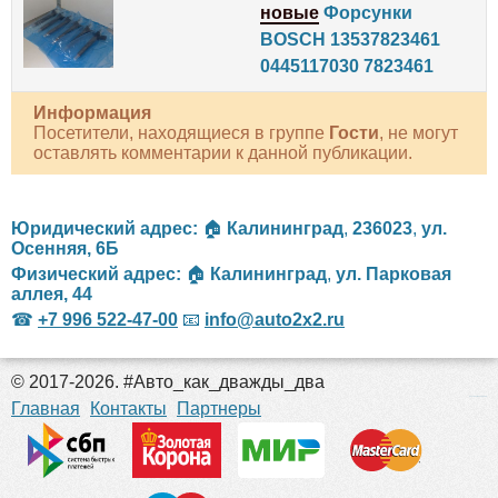
новые
Форсунки
BOSCH 13537823461
0445117030 7823461
Информация
Посетители, находящиеся в группе
Гости
, не могут
оставлять комментарии к данной публикации.
Юридический адрес:
🏠
Калининград
,
236023
,
ул.
Осенняя, 6Б
Физический адрес:
🏠
Калининград
,
ул. Парковая
аллея, 44
☎
+7 996 522-47-00
📧
info@auto2x2.ru
© 2017-2026. #Авто_как_дважды_два
российские сериалы
Главная
Контакты
Партнеры