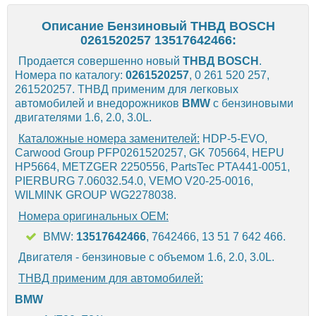
Описание Бензиновый ТНВД BOSCH
0261520257 13517642466:
Продается совершенно новый
ТНВД
BOSCH
.
Номера по каталогу:
0261520257
, 0 261 520 257,
261520257. ТНВД применим для легковых
автомобилей и внедорожников
BMW
с бензиновыми
двигателями 1.6, 2.0, 3.0L.
Каталожные номера заменителей:
HDP-5-EVO,
Carwood Group PFP0261520257, GK 705664, HEPU
HP5664, METZGER 2250556, PartsTec PTA441-0051,
PIERBURG 7.06032.54.0, VEMO V20-25-0016,
WILMINK GROUP WG2278038.
Номера оригинальных OEM:
BMW:
13517642466
, 7642466, 13 51 7 642 466.
Двигателя - бензиновые с объемом 1.6, 2.0, 3.0L.
ТНВД применим для автомобилей:
BMW