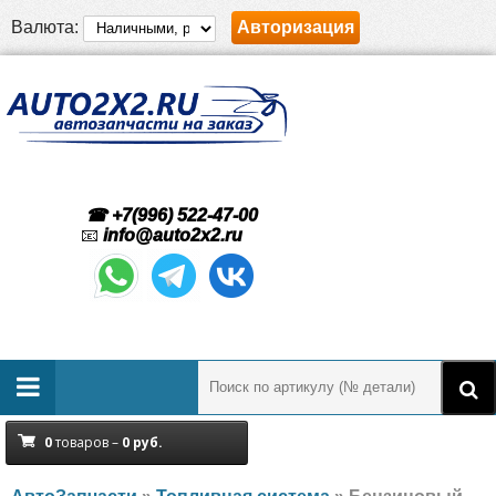
Валюта:
Авторизация
☎ +7(996) 522-47-00
📧
info@auto2x2.ru
0
товаров –
0
руб.