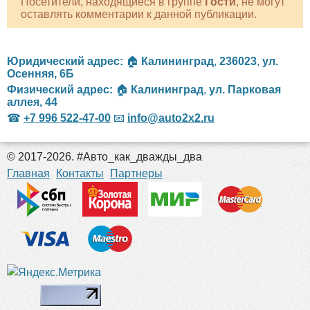
Посетители, находящиеся в группе
Гости
, не могут
оставлять комментарии к данной публикации.
Юридический адрес:
🏠
Калининград
,
236023
,
ул.
Осенняя, 6Б
Физический адрес:
🏠
Калининград
,
ул. Парковая
аллея, 44
☎
+7 996 522-47-00
📧
info@auto2x2.ru
© 2017-2026. #Авто_как_дважды_два
российские сериалы
Главная
Контакты
Партнеры