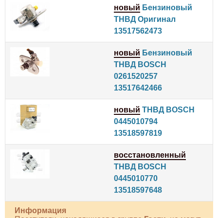
новый
Бензиновый
ТНВД Оригинал
13517562473
новый
Бензиновый
ТНВД BOSCH
0261520257
13517642466
новый
ТНВД BOSCH
0445010794
13518597819
восстановленный
ТНВД BOSCH
0445010770
13518597648
Информация