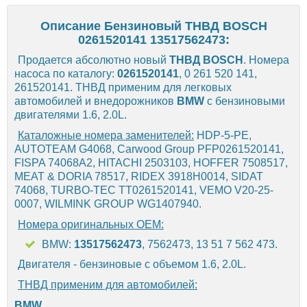
Описание Бензиновый ТНВД BOSCH
0261520141 13517562473:
Продается абсолютно новый
ТНВД
BOSCH
. Номера
насоса по каталогу:
0261520141
, 0 261 520 141,
261520141. ТНВД применим для легковых
автомобилей и внедорожников
BMW
с бензиновыми
двигателями 1.6, 2.0L.
Каталожные номера заменителей:
HDP-5-PE,
AUTOTEAM G4068, Carwood Group PFP0261520141,
FISPA 74068A2, HITACHI 2503103, HOFFER 7508517,
MEAT & DORIA 78517, RIDEX 3918H0014, SIDAT
74068, TURBO-TEC TT0261520141, VEMO V20-25-
0007, WILMINK GROUP WG1407940.
Номера оригинальных OEM:
BMW:
13517562473
, 7562473, 13 51 7 562 473.
Двигателя - бензиновые с объемом 1.6, 2.0L.
ТНВД применим для автомобилей:
BMW