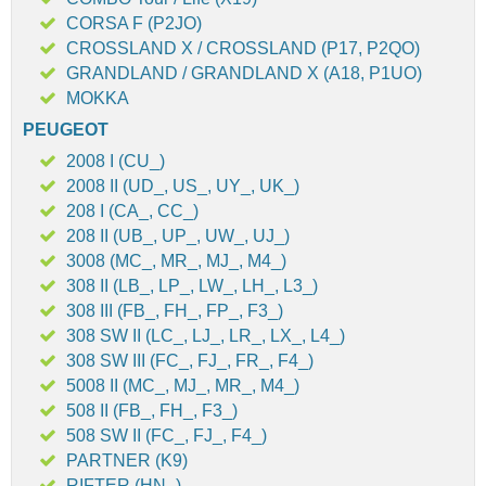
CORSA F (P2JO)
CROSSLAND X / CROSSLAND (P17, P2QO)
GRANDLAND / GRANDLAND X (A18, P1UO)
MOKKA
PEUGEOT
2008 I (CU_)
2008 II (UD_, US_, UY_, UK_)
208 I (CA_, CC_)
208 II (UB_, UP_, UW_, UJ_)
3008 (MC_, MR_, MJ_, M4_)
308 II (LB_, LP_, LW_, LH_, L3_)
308 III (FB_, FH_, FP_, F3_)
308 SW II (LC_, LJ_, LR_, LX_, L4_)
308 SW III (FC_, FJ_, FR_, F4_)
5008 II (MC_, MJ_, MR_, M4_)
508 II (FB_, FH_, F3_)
508 SW II (FC_, FJ_, F4_)
PARTNER (K9)
RIFTER (HN_)