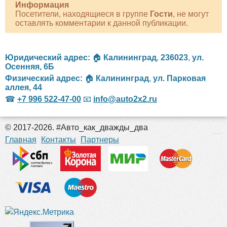
Информация
Посетители, находящиеся в группе
Гости
, не могут
оставлять комментарии к данной публикации.
Юридический адрес:
🏠
Калининград
,
236023
,
ул.
Осенняя, 6Б
Физический адрес:
🏠
Калининград
,
ул. Парковая
аллея, 44
☎
+7 996 522-47-00
📧
info@auto2x2.ru
© 2017-2026. #Авто_как_дважды_два
российские сериалы
Главная
Контакты
Партнеры