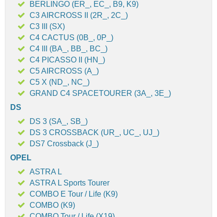
BERLINGO (ER_, EC_, B9, K9)
C3 AIRCROSS II (2R_, 2C_)
C3 III (SX)
C4 CACTUS (0B_, 0P_)
C4 III (BA_, BB_, BC_)
C4 PICASSO II (HN_)
C5 AIRCROSS (A_)
C5 X (ND_, NC_)
GRAND C4 SPACETOURER (3A_, 3E_)
DS
DS 3 (SA_, SB_)
DS 3 CROSSBACK (UR_, UC_, UJ_)
DS7 Crossback (J_)
OPEL
ASTRA L
ASTRA L Sports Tourer
COMBO E Tour / Life (K9)
COMBO (K9)
COMBO Tour / Life (X19)