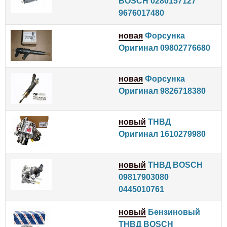
BOSCH 0280157127
9676017480
новая
Форсунка
Оригинал 09802776680
новая
Форсунка
Оригинал 9826718380
новый
ТНВД
Оригинал 1610279980
новый
ТНВД BOSCH
09817903080
0445010761
новый
Бензиновый
ТНВД BOSCH