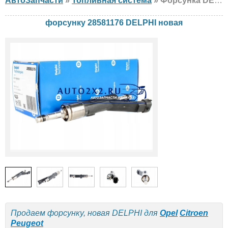
АвтоЗапчасти
»
Топливная система
» Форсунка DELPHI 28581176 Opel, Citroen, Peugeot, новая
форсунку 28581176 DELPHI новая
Продаем форсунку, новая DELPHI для
Opel
Citroen
Peugeot