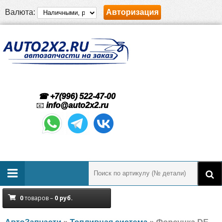
Валюта:
Авторизация
☎ +7(996) 522-47-00
📧
info@auto2x2.ru
0
товаров –
0
руб.