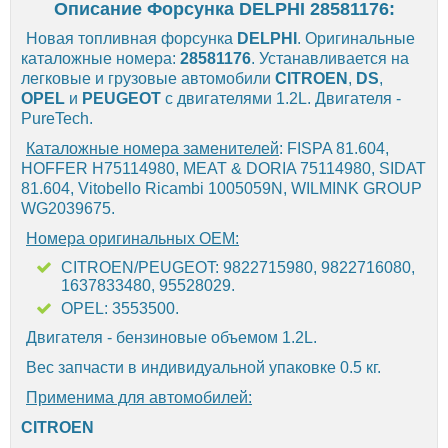
Описание Форсунка DELPHI 28581176:
Новая топливная форсунка
DELPHI
. Оригинальные
каталожные номера:
28581176
. Устанавливается на
легковые и грузовые автомобили
CITROEN
,
DS
,
OPEL
и
PEUGEOT
с двигателями 1.2L. Двигателя -
PureTech.
Каталожные номера заменителей
: FISPA 81.604,
HOFFER H75114980, MEAT & DORIA 75114980, SIDAT
81.604, Vitobello Ricambi 1005059N, WILMINK GROUP
WG2039675.
Номера оригинальных OEM:
CITROEN/PEUGEOT: 9822715980, 9822716080,
1637833480, 95528029.
OPEL: 3553500.
Двигателя - бензиновые объемом 1.2L.
Вес запчасти в индивидуальной упаковке 0.5 кг.
Применима для автомобилей:
CITROEN