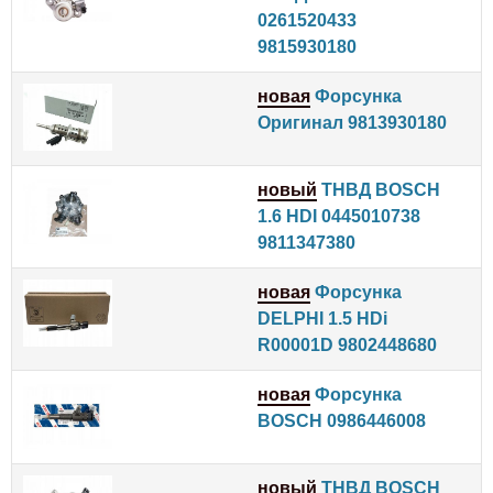
0261520433
9815930180
новая
Форсунка
Оригинал 9813930180
новый
ТНВД BOSCH
1.6 HDI 0445010738
9811347380
новая
Форсунка
DELPHI 1.5 HDi
R00001D 9802448680
новая
Форсунка
BOSCH 0986446008
новый
ТНВД BOSCH