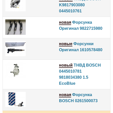
K9817903080
0445010761
новая
Форсунка
Оригинал 9822715980
новые
Форсунки
Оригинал 1610578480
новый
ТНВД BOSCH
0445010781
9818034380 1.5
EcoBlue
новая
Форсунка
BOSCH 0261500073