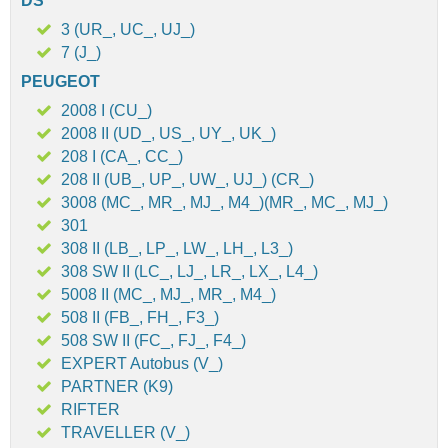
DS
3 (UR_, UC_, UJ_)
7 (J_)
PEUGEOT
2008 I (CU_)
2008 II (UD_, US_, UY_, UK_)
208 I (CA_, CC_)
208 II (UB_, UP_, UW_, UJ_) (CR_)
3008 (MC_, MR_, MJ_, M4_)(MR_, MC_, MJ_)
301
308 II (LB_, LP_, LW_, LH_, L3_)
308 SW II (LC_, LJ_, LR_, LX_, L4_)
5008 II (MC_, MJ_, MR_, M4_)
508 II (FB_, FH_, F3_)
508 SW II (FC_, FJ_, F4_)
EXPERT Autobus (V_)
PARTNER (K9)
RIFTER
TRAVELLER (V_)