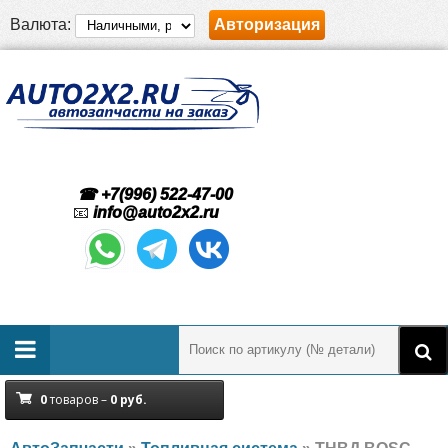
Валюта:
Авторизация
☎ +7(996) 522-47-00
📧
info@auto2x2.ru
0
товаров –
0
руб.