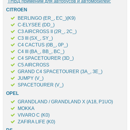
ТНВД применим для автобусов и автомобилей:
CITROEN
BERLINGO (ER_, EC_)(K9)
C-ELYSEE (DD_)
C3 AIRCROSS II (2R_, 2C_)
C3 III (SX_, SY_)
C4 CACTUS (0B_, 0P_)
C4 III (BA_, BB_, BC_)
C4 SPACETOURER (3D_)
C5 AIRCROSS
GRAND C4 SPACETOURER (3A_, 3E_)
JUMPY (V_)
SPACETOURER (V_)
OPEL
GRANDLAND / GRANDLAND X (A18, P1UO)
MOKKA
VIVARO C (K0)
ZAFIRA LIFE (K0)