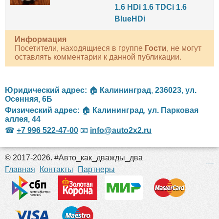
1.6 HDi 1.6 TDCi 1.6
BlueHDi
Информация
Посетители, находящиеся в группе
Гости
, не могут
оставлять комментарии к данной публикации.
Юридический адрес:
🏠
Калининград
,
236023
,
ул.
Осенняя, 6Б
Физический адрес:
🏠
Калининград
,
ул. Парковая
аллея, 44
☎
+7 996 522-47-00
📧
info@auto2x2.ru
© 2017-2026. #Авто_как_дважды_два
российские сериалы
Главная
Контакты
Партнеры