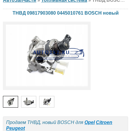
АвтоЗапчасти
»
Топливная система
» ТНВД BOSCH 09817903080 0445010761 Opel, Citroen, Peugeot, новый
ТНВД 09817903080 0445010761 BOSCH новый
Продаем ТНВД, новый BOSCH для
Opel
Citroen
Peugeot