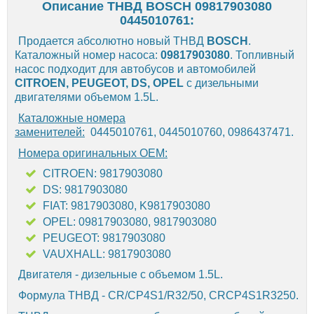
Описание ТНВД BOSCH 09817903080
0445010761:
Продается абсолютно новый ТНВД
BOSCH
.
Каталожный номер насоса:
09817903080
. Топливный
насос подходит для автобусов и автомобилей
CITROEN, PEUGEOT, DS, OPEL
с дизельными
двигателями объемом 1.5L.
Каталожные номера
заменителей:
0445010761,
0445010760, 0986437471.
Номера оригинальных OEM:
CITROEN: 9817903080
DS: 9817903080
FIAT: 9817903080, K9817903080
OPEL: 09817903080, 9817903080
PEUGEOT: 9817903080
VAUXHALL: 9817903080
Двигателя - дизельные с объемом 1.5L.
Формула ТНВД - CR/CP4S1/R32/50, CRCP4S1R3250.