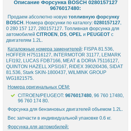
Описание Форсунка BOSCH 0280157127
9676017480:
Продаем абсолютно новую
топливную
форсунку
BOSCH
. Номера форсунки по каталогу:
0280157127
,
0 280 157 127, 280157127. Топливная форсунка для
автомобилей
CITROEN
,
DS
,
OPEL
и
PEUGEOT
с
двигателям 1.2L.
Каталожные номера заменителей
: FISPA 81.536,
HOFFER H75116127, INTERMOTOR 31177, LEMARK
LFI192, LUCAS FDB7166, MEAT & DORIA 75116127,
QUINTON HAZELL XPSI167, RIDEX 3902I0436, SIDAT
81.536, Stark SKIN-1800437, WILMINK GROUP
WG1821575.
Номера оригинальных OEM:
CITROEN/PEUGEOT:
9676017480
, 96 760 17480,
96 760 174 80.
Форсунка для бензиновых двигателей объемом 1.2L.
Вес запчасти в индивидуальной упаковке 0.6 кг.
Форсунка для автомобилей: