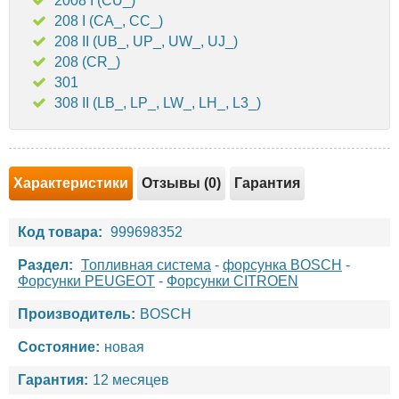
2008 I (CU_)
208 I (CA_, CC_)
208 II (UB_, UP_, UW_, UJ_)
208 (CR_)
301
308 II (LB_, LP_, LW_, LH_, L3_)
Характеристики
Отзывы (0)
Гарантия
Код товара:
999698352
Раздел:
Топливная система
-
форсунка BOSCH
-
Форсунки PEUGEOT
-
Форсунки CITROEN
Производитель:
BOSCH
Состояние:
новая
Гарантия:
12 месяцев