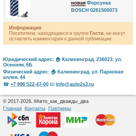
новая
Форсунка
BOSCH 0261500073
Информация
Посетители, находящиеся в группе
Гости
, не могут
оставлять комментарии к данной публикации.
Юридический адрес:
🏠
Калининград
,
236023
,
ул.
Осенняя, 6Б
Физический адрес:
🏠
Калининград
,
ул. Парковая
аллея, 44
☎
+7 996 522-47-00
📧
info@auto2x2.ru
© 2017-2026. #Авто_как_дважды_два
российские сериалы
Главная
Контакты
Партнеры