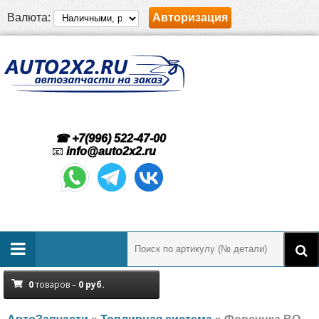
Валюта:
Авторизация
☎ +7(996) 522-47-00
📧
info@auto2x2.ru
0
товаров –
0
руб.