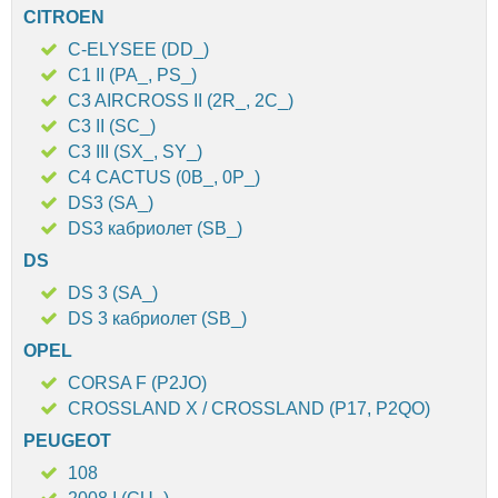
CITROEN
C-ELYSEE (DD_)
C1 II (PA_, PS_)
C3 AIRCROSS II (2R_, 2C_)
C3 II (SC_)
C3 III (SX_, SY_)
C4 CACTUS (0B_, 0P_)
DS3 (SA_)
DS3 кабриолет (SB_)
DS
DS 3 (SA_)
DS 3 кабриолет (SB_)
OPEL
CORSA F (P2JO)
CROSSLAND X / CROSSLAND (P17, P2QO)
PEUGEOT
108