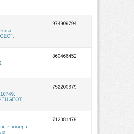
ожные
UGEOT,
,
10749,
 PEUGEOT,
ные номера:
или