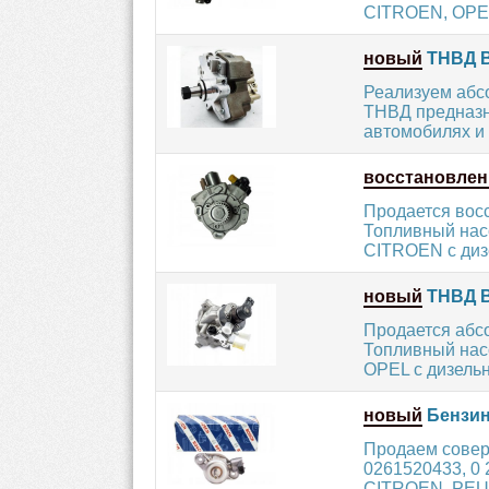
CITROEN, OPEL
новый
ТНВД B
Реализуем абс
ТНВД предназн
автомобилях и 
восстановле
Продается вос
Топливный нас
CITROEN с диз
новый
ТНВД B
Продается абс
Топливный нас
OPEL с дизельн
новый
Бензин
Продаем сове
0261520433, 0 
CITROEN, PEUG