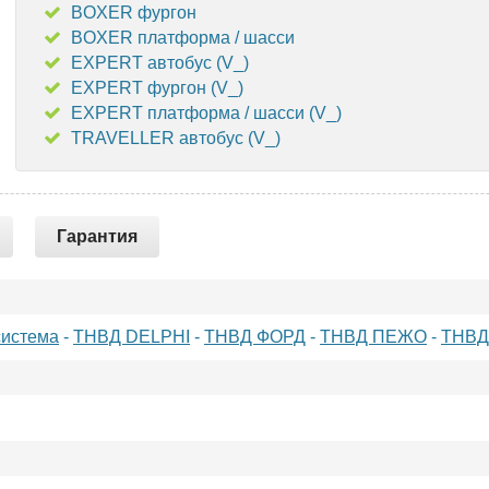
BOXER фургон
BOXER платформа / шасси
EXPERT автобус (V_)
EXPERT фургон (V_)
EXPERT платформа / шасси (V_)
TRAVELLER автобус (V_)
Гарантия
система
-
ТНВД DELPHI
-
ТНВД ФОРД
-
ТНВД ПЕЖО
-
ТНВД