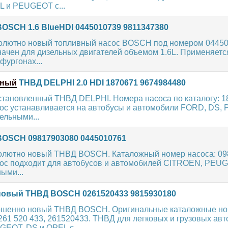
 и PEUGEOT с...
OSCH 1.6 BlueHDI 0445010739 9811347380
олютно новый топливный насос BOSCH под номером 04450
ачен для дизельных двигателей объемом 1.6L. Применяетс
фургонах...
нный
ТНВД DELPHI 2.0 HDI 1870671 9674984480
становленный ТНВД DELPHI. Номера насоса по каталогу: 1
ос устанавливается на автобусы и автомобили FORD, DS,
ельными...
OSCH 09817903080 0445010761
олютно новый ТНВД BOSCH. Каталожный номер насоса: 09
ос подходит для автобусов и автомобилей CITROEN, PEUG
ыми...
овый ТНВД BOSCH 0261520433 9815930180
ршенно новый ТНВД BOSCH. Оригинальные каталожные но
261 520 433, 261520433. ТНВД для легковых и грузовых ав
EOT, DS и OPEL с...