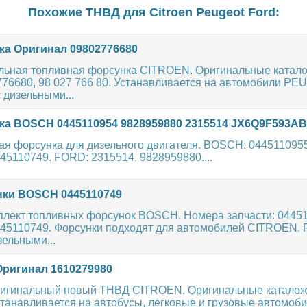
Похожие ТНВД для
Citroen
Peugeot
Ford
:
а Оригинал 09802776680
льная топливная форсунка CITROEN. Оригинальные катал
776680, 98 027 766 80. Устанавливается на автомобили PE
 дизельными...
а BOSCH 0445110954 9828959880 2315514 JX6Q9F593AB
ая форсунка для дизельного двигателя. BOSCH: 0445110955
45110749. FORD: 2315514, 9828959880....
ки BOSCH 0445110749
плект топливных форсунок BOSCH. Номера запчасти: 04451
445110749. Форсунки подходят для автомобилей CITROEN,
ельными...
ригинал 1610279980
ригинальный новый ТНВД CITROEN. Оригинальные каталож
танавливается на автобусы, легковые и грузовые автомоб