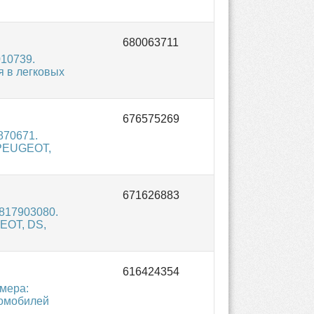
10739.
я в легковых
870671.
 PEUGEOT,
817903080.
EOT, DS,
мера:
томобилей