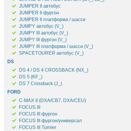
JUMPER II автобус
JUMPER II фургон
JUMPER II платформа / шасси
JUMPY автобус (V_)
JUMPY III автобус (V_)
JUMPY III фургон (V_)
JUMPY III платформа / шасси (V_)
SPACETOURER автобус (V_)
DS
DS 4 / DS 4 CROSSBACK (NX_)
DS 5 (KF_)
DS 7 Crossback (J_)
FORD
C-MAX II (DXA/CB7, DXA/CEU)
FOCUS III
FOCUS III фургон
FOCUS III фургон/универсал
FOCUS III Turnier