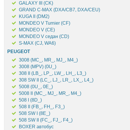
GALAXY III (CK)
GRAND C-MAX (DXA/CB7, DXA/CEU)
KUGA II (DM2)
MONDEO V Turnier (CF)
MONDEO V (CE)
MONDEO V седан (CD)
S-MAX (CJ, WA6)
PEUGEOT
3008 (MC_, MR_, MJ_, M4_)
3008 (MPV) (0U_)
308 II (LB_, LP_, LW_, LH_, L3_)
308 SW II (LC_, LJ_, LR_, LX_, L4_)
5008 (0U_, 0E_)
5008 II (MC_, MJ_, MR_, M4_)
508 I (8D_)
508 II (FB_, FH_, F3_)
508 SW I (8E_)
508 SW II (FC_, FJ_, F4_)
BOXER автобус