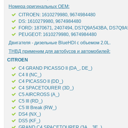
Номера оригинальных OEM:
CITROEN: 1610279980, 9674984480
DS: 1610279980, 9674984480
FORD: 1870671, 2407494, DS7Q9A543BA, DS7Q9
PEUGEOT: 1610279980, 9674984480
Двигателя - дизельные BlueHDI с объемом 2.0L.
ТНВД применим для автобусов и автомобилей:
CITROEN
C4 GRAND PICASSO II (DA_, DE_)
C4 II (NC_)
C4 PICASSO II (DD_)
C4 SPACETOURER (3D_)
C5 AIRCROSS (A_)
C5 III (RD_)
C5 III Break (RW_)
DS4 (NX_)
DS5 (KF_)
GRAND C4 SPACETOURER (3A_, 3E_)