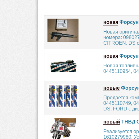
новая
Форсунк
Новая оригина
номера: 09802
CITROEN, DS с
новая
Форсунк
Новая топливн
0445110954, 04
новые
Форсун
Продается ком
0445110749, 0
DS, FORD с диз
новый
ТНВД О
Реализуется о
1610279980. Ус