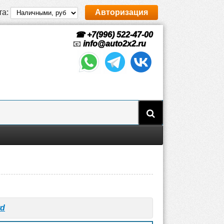
та:
Авторизация
☎ +7(996) 522-47-00
📧
info@auto2x2.ru
rd