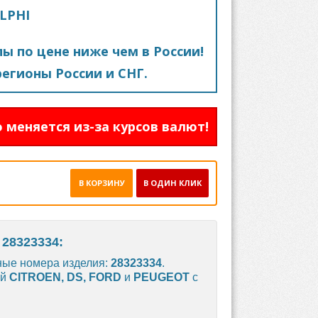
LPHI
пы по цене ниже чем в России!
егионы России и СНГ.
 меняется из-за курсов валют!
В КОРЗИНУ
В ОДИН КЛИК
28323334:
ные номера изделия:
28323334
.
ей
CITROEN, DS, FORD
и
PEUGEOT
с