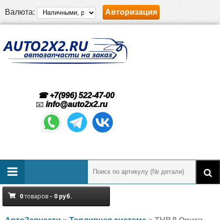
Валюта:
Авторизация
☎ +7(996) 522-47-00
📧
info@auto2x2.ru
0
товаров –
0
руб.