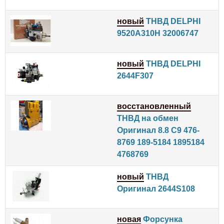
новый
ТНВД DELPHI
9520A310H 32006747
новый
ТНВД DELPHI
2644F307
восстановленный
ТНВД на обмен
Оригинал 8.8 C9 476-
8769 189-5184 1895184
4768769
новый
ТНВД
Оригинал 2644S108
новая
Форсунка