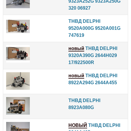
9323A252G 9323A250G
320 06927
ТНВД DELPHI
9520A000G 9520A001G
747619
новый
ТНВД DELPHI
9320A390G 2644H029
17/922500R
новый
ТНВД DELPHI
8922A294G 2644A455
ТНВД DELPHI
8923A080G
НОВЫЙ
ТНВД DELPHI