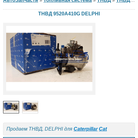
АвтоЗапчасти
»
Топливная система
»
ТНВД
»
ТНВД DELPHI
ТНВД 9520A410G DELPHI
Продаем ТНВД, DELPHI для
Caterpillar
Cat