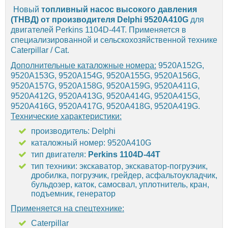
Новый
топливный насос высокого давления
(ТНВД) от производителя Delphi 9520A410G
для
двигателей Perkins 1104D-44T. Применяется в
специализированной и сельскохозяйственной технике
Caterpillar / Cat.
Дополнительные каталожные номера:
9520A152G,
9520A153G, 9520A154G, 9520A155G, 9520A156G,
9520A157G, 9520A158G, 9520A159G, 9520A411G,
9520A412G, 9520A413G, 9520A414G, 9520A415G,
9520A416G, 9520A417G, 9520A418G, 9520A419G.
Технические характеристики:
производитель: Delphi
каталожный номер: 9520A410G
тип двигателя:
Perkins 1104D-44T
тип техники: экскаватор, экскаватор-погрузчик,
дробилка, погрузчик, грейдер, асфальтоукладчик,
бульдозер, каток, самосвал, уплотнитель, кран,
подъемник, генератор
Применяется на спецтехнике:
Caterpillar