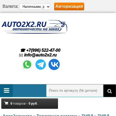
Валюта:
Авторизация
☎ +7(996) 522-47-00
📧
info@auto2x2.ru
0
товаров –
0
руб.