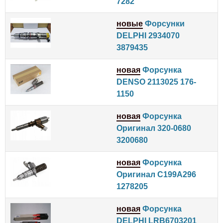
7282
новые
Форсунки
DELPHI 2934070
3879435
новая
Форсунка
DENSO 2113025 176-
1150
новая
Форсунка
Оригинал 320-0680
3200680
новая
Форсунка
Оригинал C199A296
1278205
новая
Форсунка
DELPHI LRB6703201