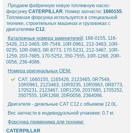
Продаем фабричную новую топливную насос-
форсунку
CATERPILLAR
. Номер запчасти:
1660155
.
Топливная форсунка используется в специальной
технике, строительных машинах и грузовиках с
двигателями
C12
.
Каталожные номера заменителей
: 166-0155, 116-
5426, 212-3465, 0R-7549, 10R-0961, 212-3463, 10R-
9235, 10R-0963, 0R-8773, 170-5231, 212-3467, 10R-
1259, 203-7685, 170-5252, 350-7555, 10R-1268, 20R-
0056, 236-4086.
Номера оригинальных OEM:
CAT: 1660155, 1165426, 2123465, 0R7549,
10R0961, 2123463, 10R9235, 10R0963, 0R8773,
1705231, 2123467, 10R1259, 2037685, 1705252,
3507555, 10R1268, 20R0056, 2364086.
Двигателя - дизельные CAT C12 с объемом 12.0L.
Вес запчасти в индивидуальной упаковке: 0.7 кг.
Форсунка применима для техники:
CATERPILLAR