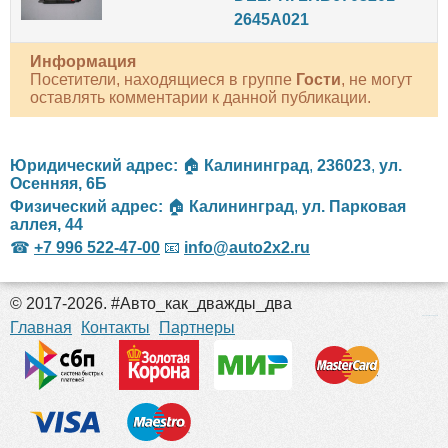
2645A021
Информация
Посетители, находящиеся в группе
Гости
, не могут
оставлять комментарии к данной публикации.
Юридический адрес:
🏠
Калининград
,
236023
,
ул.
Осенняя, 6Б
Физический адрес:
🏠
Калининград
,
ул. Парковая
аллея, 44
☎
+7 996 522-47-00
📧
info@auto2x2.ru
© 2017-2026. #Авто_как_дважды_два
российские сериалы
Главная
Контакты
Партнеры