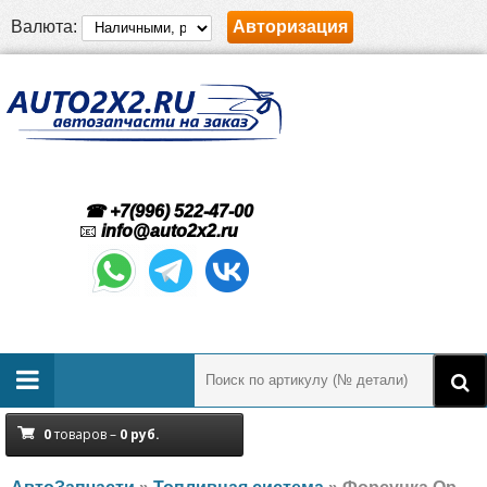
Валюта:
Авторизация
☎ +7(996) 522-47-00
📧
info@auto2x2.ru
0
товаров –
0
руб.