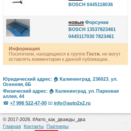
BOSCH 0445118036
новые
Форсунки
BOSCH 13537823461
0445117030 7823461
Информация
Посетители, находящиеся в группе
Гости
, не могут
оставлять комментарии к данной публикации.
Юридический адрес:
🏠
Калининград
,
236023
,
ул.
Осенняя, 6Б
Физический адрес:
🏠
Калининград
,
ул. Парковая
аллея, 44
☎
+7 996 522-47-00
📧
info@auto2x2.ru
© 2017-2026. #Авто_как_дважды_два
российские сериалы
Главная
Контакты
Партнеры