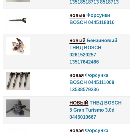
13518518713 8518713
новые
Форсунки
BOSCH 0445118016
новый
Бензиновый
ТНВД BOSCH
0261520257
13517642466
новая
Форсунка
BOSCH 0445111009
13538579236
НОВЫЙ
ТНВД BOSCH
5 Gran Turismo 3.0d
0445010667
новая
Форсунка