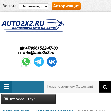
Валюта:
Авторизация
☎ +7(996) 522-47-00
📧
info@auto2x2.ru
0
товаров –
0
руб.