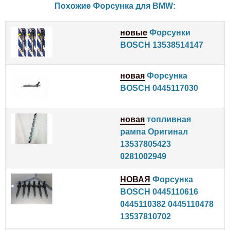
Похожие Форсунка для
BMW
:
новые
Форсунки
BOSCH 13538514147
новая
Форсунка
BOSCH 0445117030
новая
топливная
рампа Оригинал
13537805423
0281002949
НОВАЯ
Форсунка
BOSCH 0445110616
0445110382 0445110478
13537810702