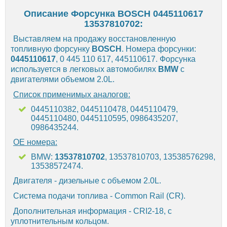
Описание Форсунка BOSCH 0445110617
13537810702:
Выставляем на продажу восстановленную
топливную форсунку
BOSCH
. Номера форсунки:
0445110617
, 0 445 110 617, 445110617. Форсунка
используется в легковых автомобилях
BMW
с
двигателями объемом 2.0L.
Список применимых аналогов:
0445110382, 0445110478, 0445110479,
0445110480, 0445110595, 0986435207,
0986435244.
OE номера:
BMW:
13537810702
, 13537810703, 13538576298,
13538572474.
Двигателя - дизельные c объемом 2.0L.
Система подачи топлива - Common Rail (CR).
Дополнительная информация - CRI2-18, с
уплотнительным кольцом.