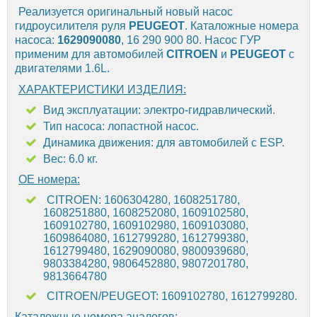
Реализуется оригинальный новый насос
гидроусилителя руля
PEUGEOT
. Каталожные номера
насоса:
1629090080
, 16 290 900 80. Насос ГУР
применим для автомобилей
CITROEN
и
PEUGEOT
с
двигателями 1.6L.
ХАРАКТЕРИСТИКИ ИЗДЕЛИЯ:
Вид эксплуатации: электро-гидравлический.
Тип насоса: лопастной насос.
Динамика движения: для автомобилей с ESP.
Вес: 6.0 кг.
OE номера:
CITROEN: 1606304280, 1608251780,
1608251880, 1608252080, 1609102580,
1609102780, 1609102980, 1609103080,
1609864080, 1612799280, 1612799380,
1612799480, 1629090080, 9800939680,
9803384280, 9806452880, 9807201780,
9813664780
CITROEN/PEUGEOT: 1609102780, 1612799280.
Каталожные номера аналогов: