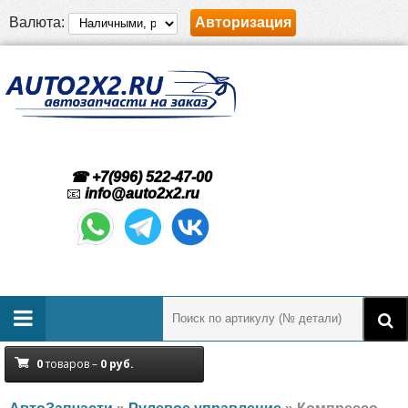
Валюта:
Авторизация
☎ +7(996) 522-47-00
📧
info@auto2x2.ru
0
товаров –
0
руб.