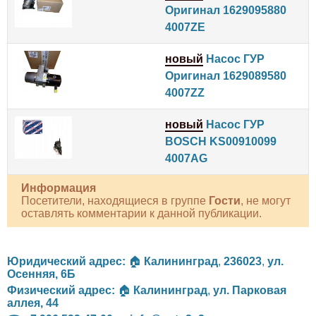
Оригинал 1629095880
4007ZE
новый
Насос ГУР
Оригинал 1629089580
4007ZZ
новый
Насос ГУР
BOSCH KS00910099
4007AG
Информация
Посетители, находящиеся в группе
Гости
, не могут
оставлять комментарии к данной публикации.
Юридический адрес:
🏠
Калининград
,
236023
,
ул.
Осенняя, 6Б
Физический адрес:
🏠
Калининград
,
ул. Парковая
аллея, 44