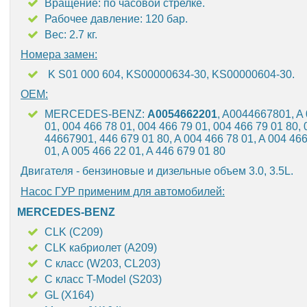
Вращение: по часовой стрелке.
Рабочее давление: 120 бар.
Вес: 2.7 кг.
Номера замен:
K S01 000 604, KS00000634-30, KS00000604-30.
OEM:
MERCEDES-BENZ:
A0054662201
, A0044667801, A
01, 004 466 78 01, 004 466 79 01, 004 466 79 01 80,
44667901, 446 679 01 80, A 004 466 78 01, A 004 466
01, A 005 466 22 01, A 446 679 01 80
Двигателя - бензиновые и дизельные объем 3.0, 3.5L.
Насос ГУР применим для автомобилей:
MERCEDES-BENZ
CLK (C209)
CLK кабриолет (A209)
C класс (W203, CL203)
C класс T-Model (S203)
GL (X164)