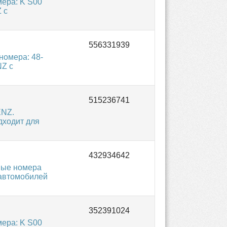
ера: K S00
 с
омера: 48-
NZ с
ENZ.
дходит для
ные номера
 автомобилей
ера: K S00