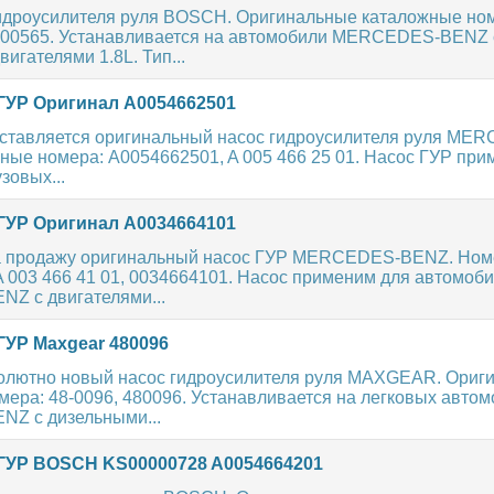
идроусилителя руля BOSCH. Оригинальные каталожные ном
000565. Устанавливается на автомобили MERCEDES-BENZ 
игателями 1.8L. Тип...
ГУР Оригинал A0054662501
ставляется оригинальный насос гидроусилителя руля ME
ные номера: A0054662501, A 005 466 25 01. Насос ГУР при
зовых...
ГУР Оригинал A0034664101
 продажу оригинальный насос ГУР MERCEDES-BENZ. Номе
 003 466 41 01, 0034664101. Насос применим для автомоб
 с двигателями...
ГУР Maxgear 480096
олютно новый насос гидроусилителя руля MAXGEAR. Ориг
ера: 48-0096, 480096. Устанавливается на легковых авто
Z с дизельными...
ГУР BOSCH KS00000728 A0054664201