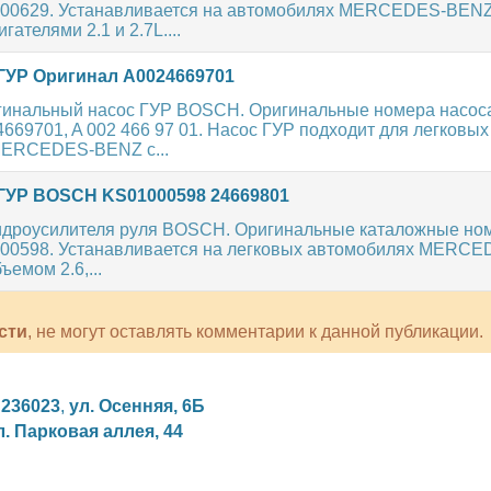
000629. Устанавливается на автомобилях MERCEDES-BENZ
ателями 2.1 и 2.7L....
ГУР Оригинал A0024669701
гинальный насос ГУР BOSCH. Оригинальные номера насос
4669701, A 002 466 97 01. Насос ГУР подходит для легковых
MERCEDES-BENZ с...
ГУР BOSCH KS01000598 24669801
идроусилителя руля BOSCH. Оригинальные каталожные ном
000598. Устанавливается на легковых автомобилях MERC
ъемом 2.6,...
сти
, не могут оставлять комментарии к данной публикации.
,
236023
,
ул. Осенняя, 6Б
л. Парковая аллея, 44