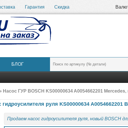
оставка
Гарантия
Скидка
Валю
БЛОГ
» Насос ГУР BOSCH KS00000634 A0054662201 Mercedes,
с гидроусилителя руля KS00000634 A0054662201
Продаем насос гидроусилителя руля, новый BOSCH д