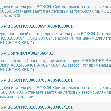
идроусилителя руля BOSCH. Оригинальные каталожные ном
000658. Устанавливается на легковых автомобилях MERC
ъемом 3.0L....
ГУР BOSCH KS01000694 A0064663901
ершенно новый насос гидроусилителя руля BOSCH. Катал
: KS01000694, K S01 000 694. Насос ГУР применим для лег
MERCEDES-BENZ с...
ГУР Оригинал A0024668401
нальный новый насос гидроусилителя руля MERCEDES-B
алогу: A0024668401, A 002 466 84 01. Насос ГУР применим 
MERCEDES-BENZ с...
ГУР BOSCH KS00000703 A0054660101
идроусилителя руля BOSCH. Оригинальные каталожные но
 S00 000 703. Устанавливается на легковых автомобилях
ыми двигателями...
ГУР BOSCH KS01000565 A0034664101