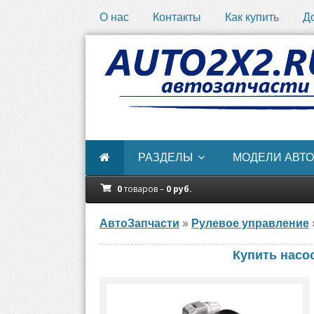
О нас
Контакты
Как купить
Д
РАЗДЕЛЫ
МОДЕЛИ АВТО
0
товаров –
0
руб.
АвтоЗапчасти
»
Рулевое управление
Купить насо