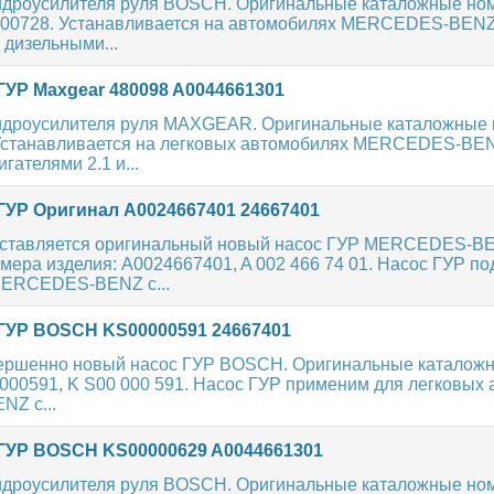
идроусилителя руля BOSCH. Оригинальные каталожные ном
000728. Устанавливается на автомобилях MERCEDES-BENZ
 дизельными...
ГУР Maxgear 480098 A0044661301
идроусилителя руля MAXGEAR. Оригинальные каталожные н
 Устанавливается на легковых автомобилях MERCEDES-BE
гателями 2.1 и...
ГУР Оригинал A0024667401 24667401
ставляется оригинальный новый насос ГУР MERCEDES-B
ера изделия: A0024667401, A 002 466 74 01. Насос ГУР по
MERCEDES-BENZ с...
ГУР BOSCH KS00000591 24667401
ершенно новый насос ГУР BOSCH. Оригинальные каталож
000591, K S00 000 591. Насос ГУР применим для легковых
Z с...
ГУР BOSCH KS00000629 A0044661301
идроусилителя руля BOSCH. Оригинальные каталожные ном