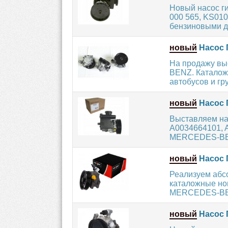
Новый насос г
000 565, KS01
бензиновыми дв
новый
Насос 
На продажу вы
BENZ. Каталож
автобусов и гру
новый
Насос 
Выставляем на
A0034664101, A
MERCEDES-BENZ
новый
Насос 
Реализуем абс
каталожные ном
MERCEDES-BEN
новый
Насос 