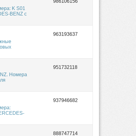
ера: K S01
EDES-BENZ с
ожные
ковых
ENZ. Номера
для
мера:
 MERCEDES-