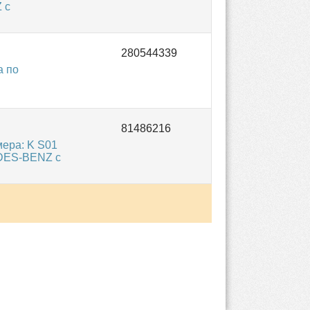
 с
а по
ера: K S01
EDES-BENZ с