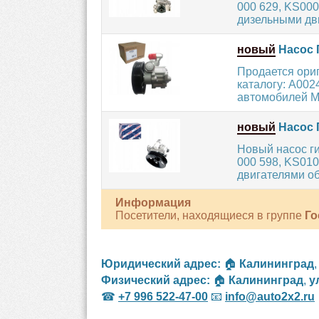
000 629, KS00
дизельными двиг
новый
Насос 
Продается ори
каталогу: A002
автомобилей 
новый
Насос 
Новый насос г
000 598, KS01
двигателями об
Информация
Посетители, находящиеся в группе
Го
Юридический адрес:
🏠
Калининград
Физический адрес:
🏠
Калининград
,
у
☎
+7 996 522-47-00
📧
info@auto2x2.ru