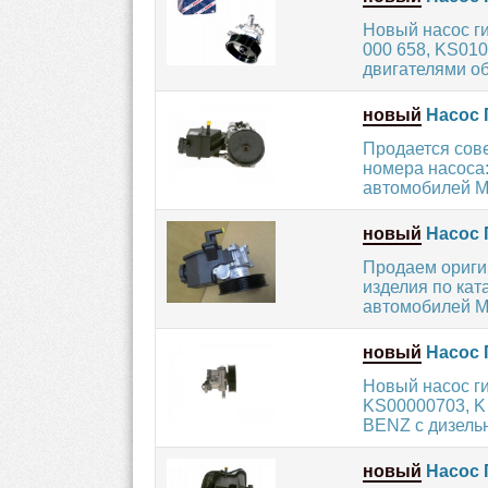
Новый насос г
000 658, KS01
двигателями об
новый
Насос 
Продается сов
номера насоса
автомобилей 
новый
Насос 
Продаем ориги
изделия по кат
автомобилей 
новый
Насос 
Новый насос г
KS00000703, K
BENZ с дизельн
новый
Насос 