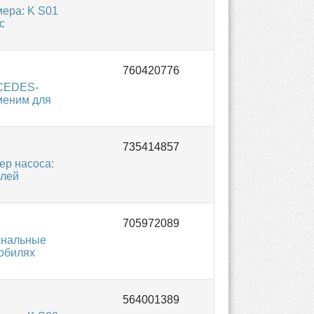
ера: K S01
с
RCEDES-
меним для
р насоса:
илей
инальные
мобилях