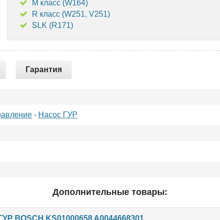
M класс (W164)
R класс (W251, V251)
SLK (R171)
Гарантия
равление
-
Насос ГУР
Дополнительные товары:
ГУР BOSCH KS01000658 A0044668301