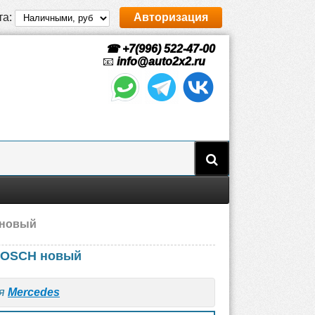
та:
Авторизация
☎ +7(996) 522-47-00
📧
info@auto2x2.ru
 новый
 BOSCH новый
ля
Mercedes