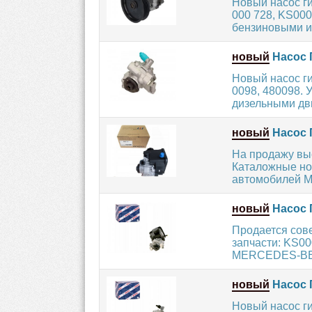
Новый насос г
000 728, KS00
бензиновыми и
новый
Насос 
Новый насос г
0098, 480098.
дизельными дви
новый
Насос 
На продажу вы
Каталожные ном
автомобилей 
новый
Насос 
Продается сов
запчасти: KS00
MERCEDES-BEN
новый
Насос 
Новый насос г