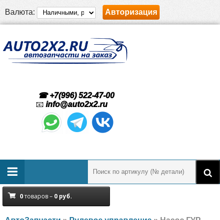
Валюта:
Авторизация
☎ +7(996) 522-47-00
📧
info@auto2x2.ru
0
товаров –
0
руб.