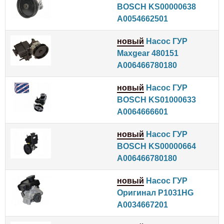
BOSCH KS00000638
A0054662501
новый
Насос ГУР
Maxgear 480151
A006466780180
новый
Насос ГУР
BOSCH KS01000633
A0064666601
новый
Насос ГУР
BOSCH KS00000664
A006466780180
новый
Насос ГУР
Оригинал P1031HG
A0034667201