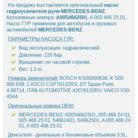
На продажу выставляется оригинальный
насос
гидроусилителя руля
MERCEDES-BENZ
.
Каталожные номера:
A0054662501
, A 005 466 25 01.
Насос ГУР применим для автобусов и грузовых
автомобилей
MERCEDES-BENZ
.
ПАРАМЕТРЫ НАСОСА ГУР:
Вид эксплуатации: гидравлический.
Давление: 120 бар.
Вращение: по часовой стрелке.
Вес: 1.5 кг.
Номера заменителей:
BOSCH KS00000638, K S00
000 638, CASCO CSP76132RS, DT Spare Parts
4.68714, ITAB AUTOMOTIVE 42076132RV, VAICO V30-
4544.
Оригинальные номера OEM:
MERCEDES-BENZ: A0054662501, 005 466 24 01,
005 466 25 01, 54662401, 54662501, A 005 466 24
01, A 005 466 25 01
Двигателя - дизельные и бензиновые объемом 3.5L.