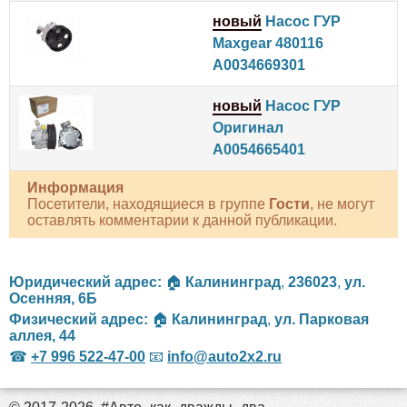
новый
Насос ГУР
Maxgear 480116
A0034669301
новый
Насос ГУР
Оригинал
A0054665401
Информация
Посетители, находящиеся в группе
Гости
, не могут
оставлять комментарии к данной публикации.
Юридический адрес:
🏠
Калининград
,
236023
,
ул.
Осенняя, 6Б
Физический адрес:
🏠
Калининград
,
ул. Парковая
аллея, 44
☎
+7 996 522-47-00
📧
info@auto2x2.ru