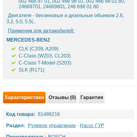
002 466 97 01, 002 466 98 01, 002 466 98 01 80,
24669701, 24669801, 246 698 01 80
Двигателя - бензиновые и дизельные объемом 2.6,
3.2, 5.0, 5.5L.
Применим для автомобилей:
MERCEDES-BENZ
CLK (C209, A209)
C-Class (W203, CL203)
C-Class T-Model (S203)
SLK (R171)
Характеристики
Отзывы (0)
Гарантия
Код товара:
81486216
Раздел:
Рулевое управление
-
Насос ГУР
Производитель:
BOSCH