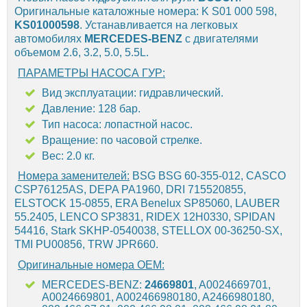
Оригинальные каталожные номера: K S01 000 598,
KS01000598
. Устанавливается на легковых
автомобилях
MERCEDES-BENZ
с двигателями
объемом 2.6, 3.2, 5.0, 5.5L.
ПАРАМЕТРЫ НАСОСА ГУР:
Вид эксплуатации: гидравлический.
Давление: 128 бар.
Тип насоса: лопастной насос.
Вращение: по часовой стрелке.
Вес: 2.0 кг.
Номера заменителей:
BSG BSG 60-355-012, CASCO
CSP76125AS, DEPA PA1960, DRI 715520855,
ELSTOCK 15-0855, ERA Benelux SP85060, LAUBER
55.2405, LENCO SP3831, RIDEX 12H0330, SPIDAN
54416, Stark SKHP-0540038, STELLOX 00-36250-SX,
TMI PU00856, TRW JPR660.
Оригинальные номера OEM:
MERCEDES-BENZ:
24669801
, A0024669701,
A0024669801, A002466980180, A2466980180,