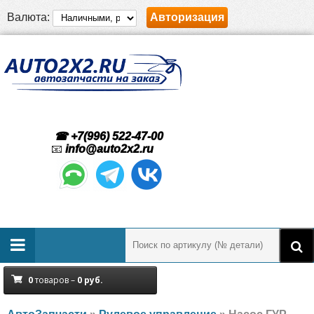
Валюта:
Авторизация
☎ +7(996) 522-47-00
📧
info@auto2x2.ru
0
товаров –
0
руб.