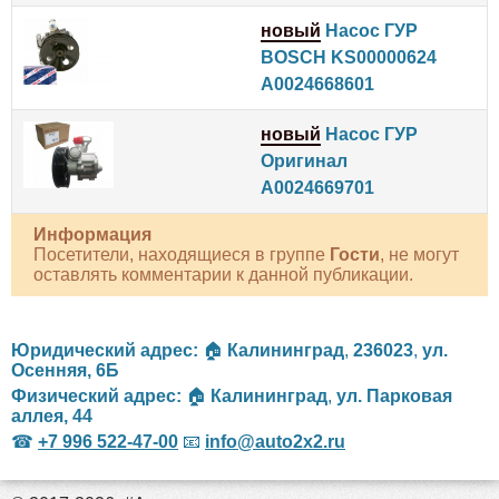
новый
Насос ГУР
BOSCH KS00000624
A0024668601
новый
Насос ГУР
Оригинал
A0024669701
Информация
Посетители, находящиеся в группе
Гости
, не могут
оставлять комментарии к данной публикации.
Юридический адрес:
🏠
Калининград
,
236023
,
ул.
Осенняя, 6Б
Физический адрес:
🏠
Калининград
,
ул. Парковая
аллея, 44
☎
+7 996 522-47-00
📧
info@auto2x2.ru