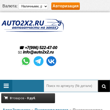
Валюта:
Авторизация
☎ +7(996) 522-47-00
📧
info@auto2x2.ru
0
товаров –
0
руб.