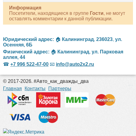
Информация
Посетители, находящиеся в группе
Гости
, не могут
оставлять комментарии к данной публикации.
Юридический адрес:
🏠
Калининград
,
236023
,
ул.
Осенняя, 6Б
Физический адрес:
🏠
Калининград
,
ул. Парковая
аллея, 44
☎
+7 996 522-47-00
📧
info@auto2x2.ru
© 2017-2026. #Авто_как_дважды_два
российские сериалы
Главная
Контакты
Партнеры