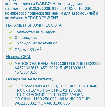
пневмоподвески
WABCO
. Номера изделия
каталожные:
9125101030
, 912 510 103 0, 101030.
Компрессор подвески применим для автомобилей и
автобусов
MERCEDES-BENZ
.
ПАРАМЕТРЫ КОМПРЕССОРА:
Количество цилиндров: 2.
С приводом.
Охлаждение воздушное.
3
Объем 636 см
.
Номера OEM:
MERCEDES-BENZ:
A4571304815
, A4571302215,
A4571303615, 4571302215, 4571303615,
4571304815.
Номера замен по каталогу
:
DT Spare Parts 4.65269, FEBI BILSTEIN 194463,
TRUCKTEC AUTOMOTIVE 01.15.078,
TRUCKTECHNIC TT01.90.032, VADEN
ORIGINAL 1100 250 002, WILMINK GROUP
WG2186032, YUMAK 01.06.056.