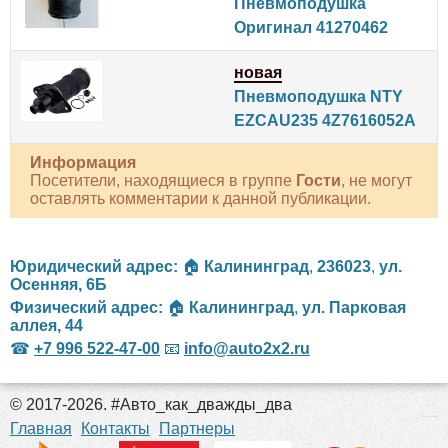
Пневмоподушка
Оригинал 41270462
новая
Пневмоподушка NTY
EZCAU235 4Z7616052A
Информация
Посетители, находящиеся в группе
Гости
, не могут
оставлять комментарии к данной публикации.
Юридический адрес:
🏠
Калининград
,
236023
,
ул.
Осенняя, 6Б
Физический адрес:
🏠
Калининград
,
ул. Парковая
аллея, 44
☎
+7 996 522-47-00
📧
info@auto2x2.ru
© 2017-2026. #Авто_как_дважды_два
российские сериалы
Главная
Контакты
Партнеры