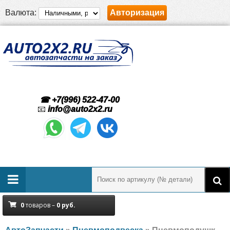
Валюта:
Авторизация
☎ +7(996) 522-47-00
📧
info@auto2x2.ru
0
товаров –
0
руб.