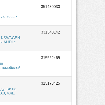
 легковых
VOLKSWAGEN.
й AUDI с
ые
автомобилей
одушки по
.0, 4.4L.