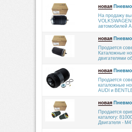
новая
Пневмоп
На продажу вы
VOLKSWAGEN. О
автомобилей A
новая
Пневмоп
Продается сов
Каталожные но
двигателями об
новая
Пневмо
Продается сов
каталожные но
AUDI и BENTLEY
новая
Пневмоп
Продается ори
каталогу: 8100
Двигателя - M47