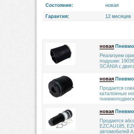
Состояние:
новая
Гарантия:
12 месяцев
новая
Пневмоп
Реализуем ори
подушки: 1903
SCANIA с двига
новая
Пневмоп
Продается сов
каталожные но
пневмоподвески
новая
Пневмо
Продается абс
EZCAU185, EZC
автомобилей AU