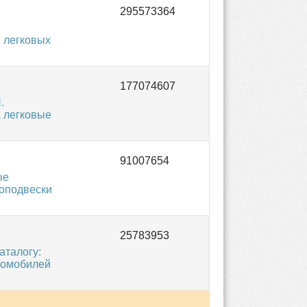
 легковых
.
 легковые
ые
оподвески
аталогу:
томобилей