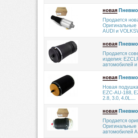
новая
Пневмоп
Продается нов
Оригинальные 
AUDI и VOLKSWA
новая
Пневмо
Продается сов
изделия: EZCL
автомобилей и 
новая
Пневмо
Новая подушка
EZC-AU-188, EZ
2.8, 3.0, 4.0L....
новая
Пневмоп
Продается ори
Оригинальные 
автомобилей A