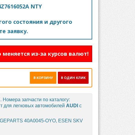
Z7616052A NTY
ого состояния и другого
е заявку.
 меняется из-за курсов валют!
В КОРЗИНУ
В ОДИН КЛИК
Y
. Номера запчасти по каталогу:
ит для легковых автомобилей
AUDI
с
 GEPARTS 40A0045-OYO, ESEN SKV