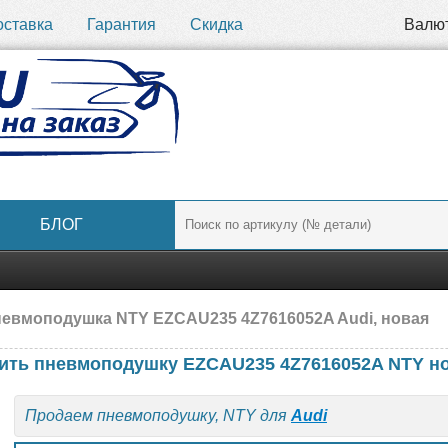
оставка
Гарантия
Скидка
Валю
БЛОГ
евмоподушка NTY EZCAU235 4Z7616052A Audi, новая
ить пневмоподушку EZCAU235 4Z7616052A NTY н
Продаем пневмоподушку, NTY для
Audi