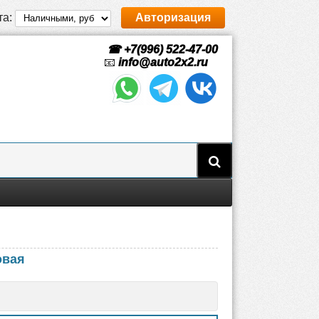
та:
Авторизация
☎ +7(996) 522-47-00
📧
info@auto2x2.ru
овая