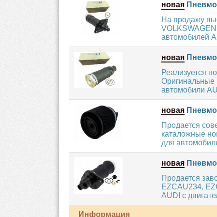
новая
Пневмоп
На продажу вы
VOLKSWAGEN. О
автомобилей A
новая
Пневмоб
Реализуется н
Оригинальные 
автомобили AUD
новая
Пневмоп
Продается сов
каталожные но
для автомобил
новая
Пневмо
Продается заво
EZCAU234, EZC
AUDI с двигате
Информация