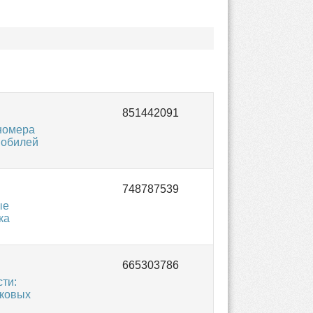
номера
мобилей
ые
ка
ти:
гковых