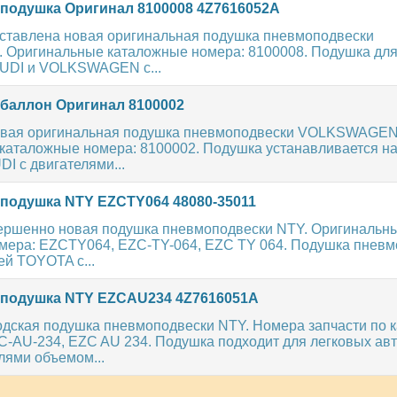
одушка Оригинал 8100008 4Z7616052A
ставлена новая оригинальная подушка пневмоподвески
ригинальные каталожные номера: 8100008. Подушка для
UDI и VOLKSWAGEN с...
аллон Оригинал 8100002
овая оригинальная подушка пневмоподвески VOLKSWAGEN
каталожные номера: 8100002. Подушка устанавливается на
I с двигателями...
одушка NTY EZCTY064 48080-35011
ершенно новая подушка пневмоподвески NTY. Оригинальн
мера: EZCTY064, EZC-TY-064, EZC TY 064. Подушка пневм
ей TOYOTA с...
подушка NTY EZCAU234 4Z7616051A
дская подушка пневмоподвески NTY. Номера запчасти по к
-AU-234, EZC AU 234. Подушка подходит для легковых ав
лями объемом...