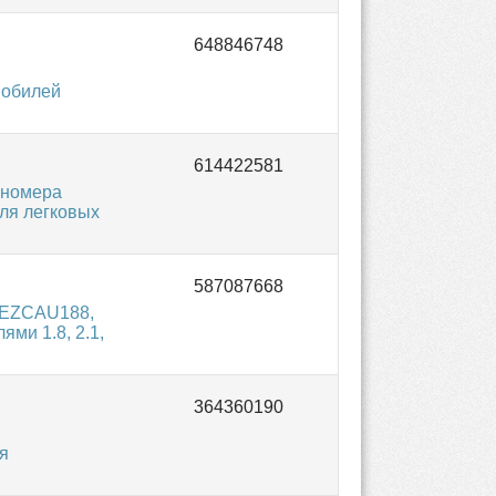
мобилей
 номера
ля легковых
 EZCAU188,
ми 1.8, 2.1,
я