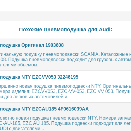
Похожие Пневмоподушка для
Audi
:
одушка Оригинал 1903608
гинальную подушку пневмоподвески SCANIA. Каталожные 
608. Подушка пневмоподвески подходит для грузовых авто
телями объемом...
одушка NTY EZCVV053 32246195
ершенно новая подушка пневмоподвески NTY. Оригинальн
мера изделия: EZCVV053, EZC-VV-053, EZC VV 053. Подуш
 для легковых автомобилей и...
подушка NTY EZCAU185 4F0616039AA
олютно новая подушка пневмоподвески NTY. Номера запчас
-AU-185, EZC AU 185. Подушка подвески подходит для ле
DI с двигателями...