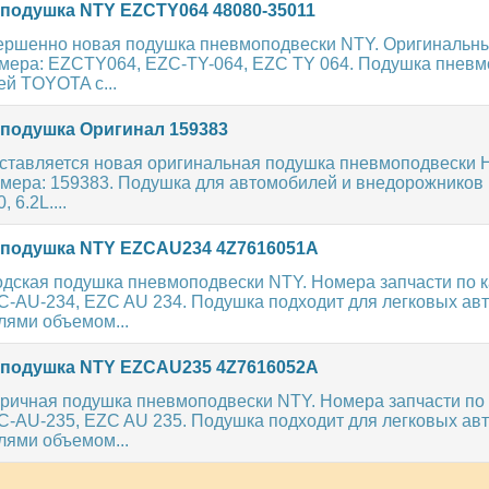
одушка NTY EZCTY064 48080-35011
ершенно новая подушка пневмоподвески NTY. Оригинальн
мера: EZCTY064, EZC-TY-064, EZC TY 064. Подушка пневм
ей TOYOTA с...
одушка Оригинал 159383
ставляется новая оригинальная подушка пневмоподвески
мера: 159383. Подушка для автомобилей и внедорожнико
 6.2L....
подушка NTY EZCAU234 4Z7616051A
дская подушка пневмоподвески NTY. Номера запчасти по к
-AU-234, EZC AU 234. Подушка подходит для легковых ав
лями объемом...
подушка NTY EZCAU235 4Z7616052A
ричная подушка пневмоподвески NTY. Номера запчасти по 
-AU-235, EZC AU 235. Подушка подходит для легковых ав
лями объемом...