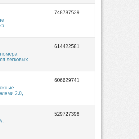
ые
ка
 номера
ля легковых
ложные
елями 2.0,
A.