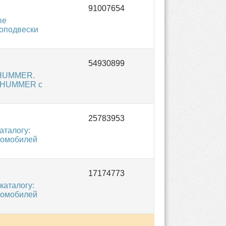
ые
оподвески
 HUMMER.
в HUMMER с
аталогу:
томобилей
каталогу:
томобилей