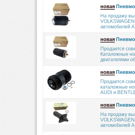
новая
Пневмоп
На продажу вы
VOLKSWAGEN. О
автомобилей A
новая
Пневмоп
Продается сов
Каталожные но
двигателями об
новая
Пневмо
Продается сов
каталожные но
AUDI и BENTLEY
новая
Пневмоп
На продажу вы
VOLKSWAGEN. О
автомобилей A