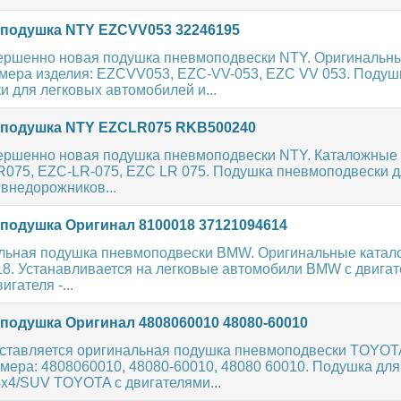
одушка NTY EZCVV053 32246195
ершенно новая подушка пневмоподвески NTY. Оригинальн
мера изделия: EZCVV053, EZC-VV-053, EZC VV 053. Подуш
 для легковых автомобилей и...
подушка NTY EZCLR075 RKB500240
ершенно новая подушка пневмоподвески NTY. Каталожные
R075, EZC-LR-075, EZC LR 075. Подушка пневмоподвески д
внедорожников...
одушка Оригинал 8100018 37121094614
льная подушка пневмоподвески BMW. Оригинальные ката
8. Устанавливается на легковые автомобили BMW с двигат
вигателя -...
одушка Оригинал 4808060010 48080-60010
ставляется оригинальная подушка пневмоподвески TOYOT
мера: 4808060010, 48080-60010, 48080 60010. Подушка для
4х4/SUV TOYOTA с двигателями...