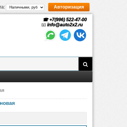
та:
Авторизация
☎ +7(996) 522-47-00
📧
info@auto2x2.ru
ая
 новая