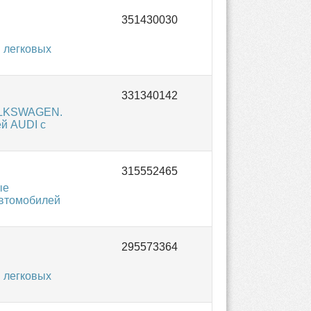
 легковых
VOLKSWAGEN.
й AUDI с
ые
автомобилей
 легковых