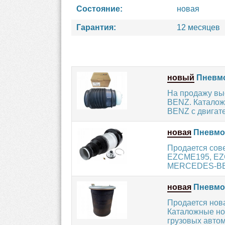
Состояние:
новая
Гарантия:
12 месяцев
новый
Пневмо
На продажу вы
BENZ. Каталож
BENZ с двигате
новая
Пневмо
Продается сов
EZCME195, EZC
MERCEDES-BENZ
новая
Пневмоп
Продается но
Каталожные ном
грузовых авто