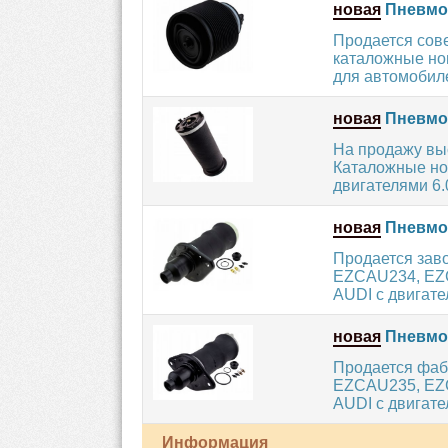
новая
Пневмоп
Продается сов
каталожные но
для автомобил
новая
Пневмоп
На продажу вы
Каталожные но
двигателями 6.0,
новая
Пневмо
Продается заво
EZCAU234, EZC
AUDI с двигате
новая
Пневмо
Продается фаб
EZCAU235, EZC
AUDI с двигате
Информация