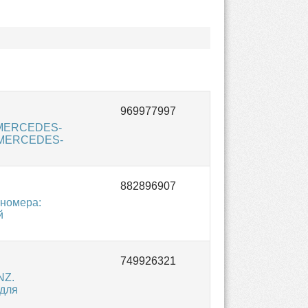
и MERCEDES-
й MERCEDES-
 номера:
й
NZ.
 для