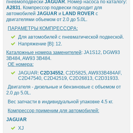
пневмоподвески
JAGUAR
. Номер насоса по каталогу:
A2831
. Компрессор подвески подходит для
автомобилей
JAGUAR
и
LAND ROVER
с
двигателями объемом от 2.0 до 5.0L.
ПАРАМЕТРЫ КОМПРЕССОРА:
Для автомобилей с пневматической подвеской.
Напряжение [В]: 12.
Каталожные номера заменителей
: JA1S12, DGW93
3B484, AW93 3B484.
OE номера:
JAGUAR:
C2D34552
, C2D5825, AW933B484AF,
C2D47540, C2D42519, C2D26813, C2D31933.
Двигателя - дизельные и бензиновые c объемом от
2.0 до 5.0L.
Вес запчасти в индивидуальной упаковке 4.5 кг.
Компрессор применим для автомобилей:
JAGUAR
XJ