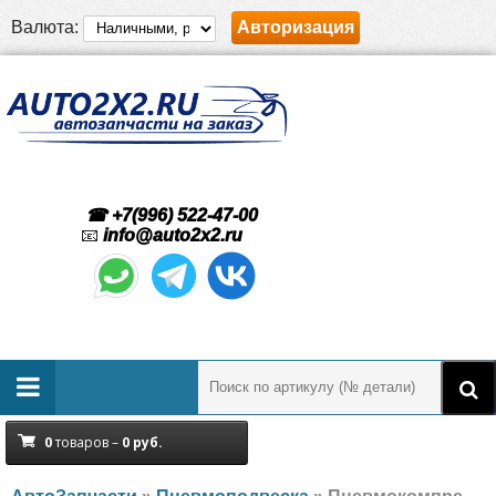
Валюта:
Авторизация
☎ +7(996) 522-47-00
📧
info@auto2x2.ru
0
товаров –
0
руб.