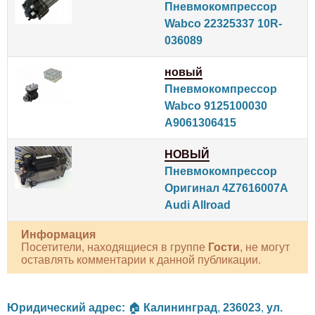
Пневмокомпрессор
Wabco 22325337 10R-
036089
новый
Пневмокомпрессор
Wabco 9125100030
A9061306415
НОВЫЙ
Пневмокомпрессор
Оригинал 4Z7616007A
Audi Allroad
Информация
Посетители, находящиеся в группе
Гости
, не могут
оставлять комментарии к данной публикации.
Юридический адрес:
🏠
Калининград
,
236023
,
ул.