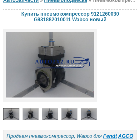
АвтоЗапчасти
»
Пневмоподвеска
» Пневмокомпрессор Wabco 9121260030 G931882010011 Fendt, AGCO, новый
Купить пневмокомпрессор 9121260030
G931882010011 Wabco новый
Продаем пневмокомпрессор, Wabco для
Fendt
AGCO