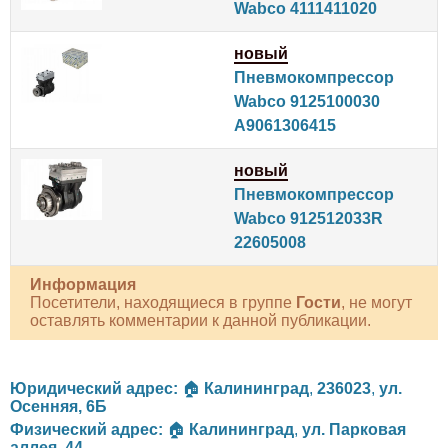
Wabco 4111411020
новый
Пневмокомпрессор
Wabco 9125100030
A9061306415
новый
Пневмокомпрессор
Wabco 912512033R
22605008
Информация
Посетители, находящиеся в группе
Гости
, не могут
оставлять комментарии к данной публикации.
Юридический адрес:
🏠
Калининград
,
236023
,
ул.
Осенняя, 6Б
Физический адрес:
🏠
Калининград
,
ул. Парковая
аллея, 44