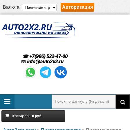
Валюта:
Авторизация
☎ +7(996) 522-47-00
📧
info@auto2x2.ru
0
товаров –
0
руб.