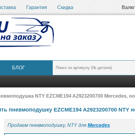
оставка
Гарантия
Скидка
Валю
БЛОГ
евмоподушка NTY EZCME194 A2923200700 Mercedes, н
ить пневмоподушку EZCME194 A2923200700 NTY н
Продаем пневмоподушку, NTY для
Mercedes