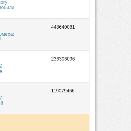
огу:
мобили
омера:
й
Z.
я
Z.
ей