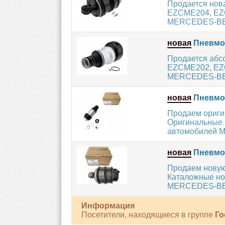
Продается нов
EZCME204, EZC
MERCEDES-BENZ
новая
Пневмо
Продается абс
EZCME202, EZC
MERCEDES-BENZ
новая
Пневмоп
Продаем ориг
Оригинальные 
автомобилей M
новая
Пневмоп
Продаем нову
Каталожные но
MERCEDES-BENZ
Информация
Посетители, находящиеся в группе
Го