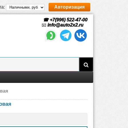
та:
Авторизация
☎ +7(996) 522-47-00
📧
info@auto2x2.ru
овая
овая