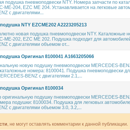
ая подушка пневмоподвески NTY. Номера запчасти по катал
-ME-204, EZC ME 204. Устанавливается на легковые авто
 с двигателями...
подушка NTY EZCME202 A2223205213
олютно новая подушка пневмоподвески NTY. Каталожные н
-ME-202, EZC ME 202. Подушка подходит для автомобиле
 с двигателями объемом от...
одушка Оригинал 8100041 A1663205066
инальную новую подушку пневмоподвески MERCEDES-BEN
каталожные номера: 8100041. Подушка пневмоподвески дл
ERCEDES-BENZ с двигателями 2.1,...
одушка Оригинал 8100034
ю оригинальную подушку пневмоподвески MERCEDES-BEN
мера подушки: 8100034. Подушка для легковых автомобил
 с двигателями объемом 3.0, 3.2,...
сти
, не могут оставлять комментарии к данной публикации.