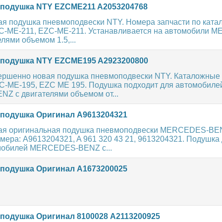
подушка NTY EZCME211 A2053204768
ая подушка пневмоподвески NTY. Номера запчасти по катал
-ME-211, EZC-ME-211. Устанавливается на автомобили 
лями объемом 1.5,...
подушка NTY EZCME195 A2923200800
ершенно новая подушка пневмоподвески NTY. Каталожные
-ME-195, EZC ME 195. Подушка подходит для автомобиле
 с двигателями объемом от...
одушка Оригинал A9613204321
вая оригинальная подушка пневмоподвески MERCEDES-BE
ера: A9613204321, A 961 320 43 21, 9613204321. Подушка
мобилей MERCEDES-BENZ с...
одушка Оригинал A1673200025
одушка Оригинал 8100028 A2113200925