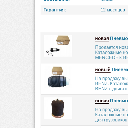
Гарантия:
12 месяцев
новая
Пневмоп
Продается но
Каталожные но
MERCEDES-BENZ
новый
Пневмо
На продажу вы
BENZ. Каталож
BENZ с двигате
новая
Пневмоп
На продажу в
Каталожные но
для грузовико