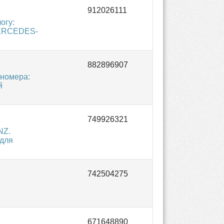
огу:
MERCEDES-
 номера:
й
NZ.
 для