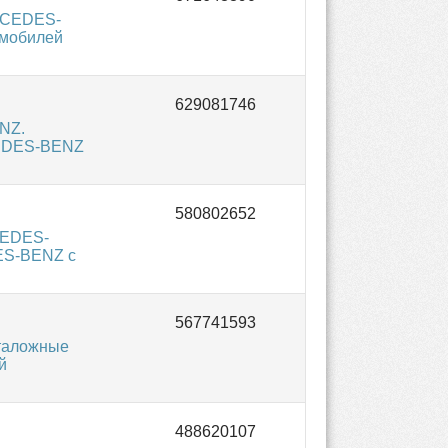
RCEDES-
омобилей
NZ.
CEDES-BENZ
CEDES-
ES-BENZ с
таложные
й