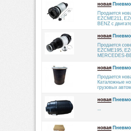
новая
Пневмо
Продается нов
EZCME211, EZC
BENZ с двигате
новая
Пневмо
Продается сов
EZCME195, EZC
MERCEDES-BENZ
новая
Пневмоп
Продается но
Каталожные ном
грузовых авто
новая
Пневмоп
...
новая
Пневмоп