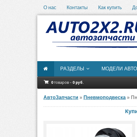
О нас
Контакты
Как купить
Д
РАЗДЕЛЫ
МОДЕЛИ АВТО
0
товаров –
0
руб.
АвтоЗапчасти
»
Пневмоподвеска
» Пн
Куп