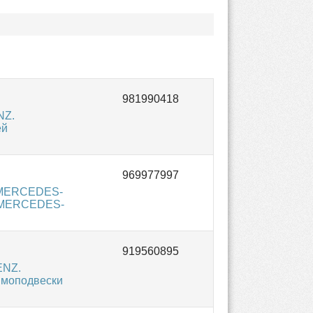
NZ.
ей
и MERCEDES-
й MERCEDES-
ENZ.
вмоподвески