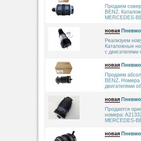
Продаем сове
BENZ. Каталож
MERCEDES-BENZ
новая
Пневмоп
Реализуем но
Каталожные н
с двигателями об
новая
Пневмоп
Продаем абсо
BENZ. Номера 
двигателями объ
новая
Пневмоб
Продается ор
номера: A21332
MERCEDES-BENZ
новая
Пневмо