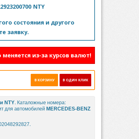
2923200700 NTY
ого состояния и другого
е заявку.
 меняется из-за курсов валют!
В КОРЗИНУ
В ОДИН КЛИК
ки
NTY
. Каталожные номера:
ит для автомобилей
MERCEDES-BENZ
02048292827.