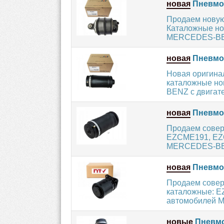
новая
Пневмоп
Продаем нову
Каталожные но
MERCEDES-BENZ
новая
Пневмоп
Новая оригин
каталожные но
BENZ с двигате
новая
Пневмо
Продаем совер
EZCME191, EZC
MERCEDES-BENZ
новая
Пневмо
Продаем совер
каталожные: E
автомобилей M
новые
Пневмо