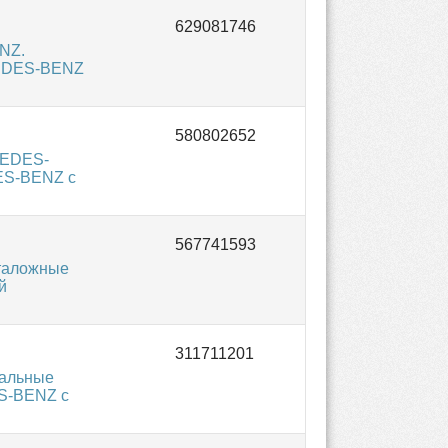
NZ.
CEDES-BENZ
CEDES-
ES-BENZ с
таложные
й
нальные
S-BENZ с