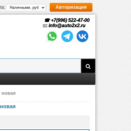
та:
Авторизация
☎ +7(996) 522-47-00
📧
info@auto2x2.ru
 новая
 новая