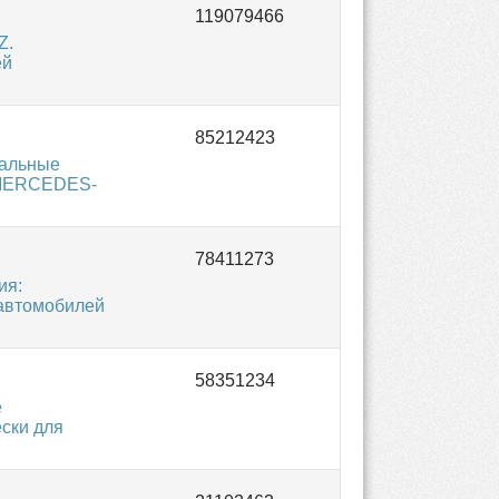
Z.
ей
нальные
и MERCEDES-
ия:
автомобилей
е
ски для