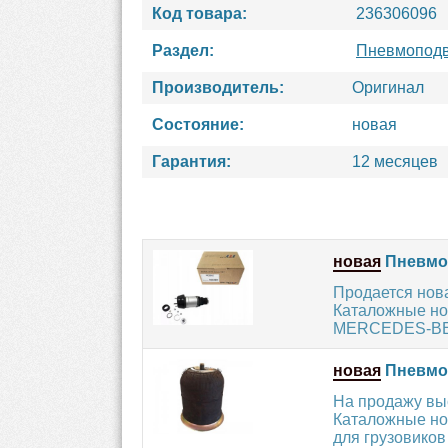
Код товара:
236306096
Раздел:
Пневмоподв
Производитель:
Оригинал
Состояние:
новая
Гарантия:
12 месяцев
новая
Пневмоп
Продается но
Каталожные но
MERCEDES-BENZ
новая
Пневмоп
На продажу в
Каталожные но
для грузовико