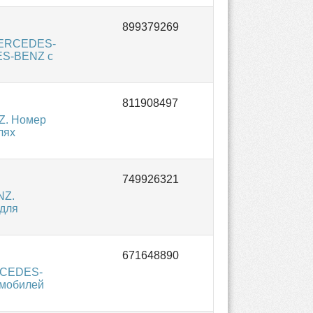
 MERCEDES-
ES-BENZ с
Z. Номер
лях
NZ.
 для
RCEDES-
омобилей