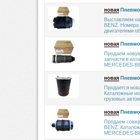
новая
Пневмоп
Выставляем на
BENZ. Номера 
двигателями объ
новая
Пневмоп
Продаем нову
запчасти в кат
MERCEDES-BENZ
новая
Пневмоп
Продается но
Каталожные ном
грузовых авто
новая
Пневмоп
Продаем сове
BENZ. Каталож
MERCEDES-BENZ