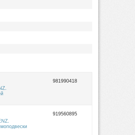
NZ.
ей
ENZ.
вмоподвески