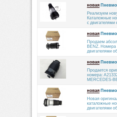
новая
Пневмоп
Реализуем но
Каталожные н
с двигателями об
новая
Пневмоп
Продаем абсо
BENZ. Номера 
двигателями объ
новая
Пневмоб
Продается ор
номера: A21332
MERCEDES-BENZ
новая
Пневмоп
Новая оригин
каталожные но
двигателями объ