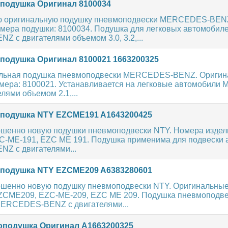
одушка Оригинал 8100034
ю оригинальную подушку пневмоподвески MERCEDES-BEN
мера подушки: 8100034. Подушка для легковых автомобил
 с двигателями объемом 3.0, 3.2,...
одушка Оригинал 8100021 1663200325
альная подушка пневмоподвески MERCEDES-BENZ. Ориги
мера: 8100021. Устанавливается на легковые автомобил
лями объемом 2.1,...
подушка NTY EZCME191 A1643200425
шенно новую подушки пневмоподвески NTY. Номера издел
-ME-191, EZC ME 191. Подушка применима для подвески 
 с двигателями...
подушка NTY EZCME209 A6383280601
шенно новую подушку пневмоподвески NTY. Оригинальны
ZCME209, EZC-ME-209, EZC ME 209. Подушка пневмоподве
ERCEDES-BENZ с двигателями...
подушка Оригинал A1663200325