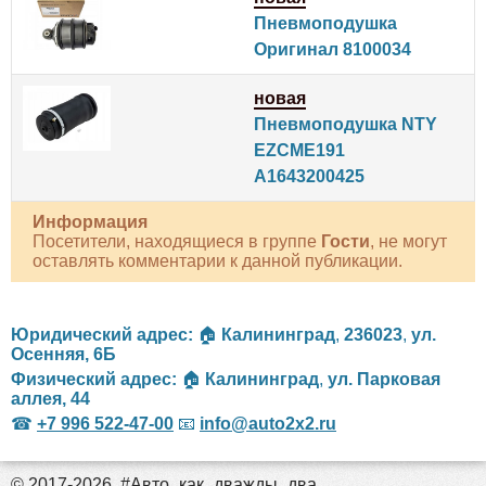
Пневмоподушка
Оригинал 8100034
новая
Пневмоподушка NTY
EZCME191
A1643200425
Информация
Посетители, находящиеся в группе
Гости
, не могут
оставлять комментарии к данной публикации.
Юридический адрес:
🏠
Калининград
,
236023
,
ул.
Осенняя, 6Б
Физический адрес:
🏠
Калининград
,
ул. Парковая
аллея, 44
☎
+7 996 522-47-00
📧
info@auto2x2.ru
© 2017-2026. #Авто_как_дважды_два