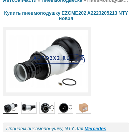
АвтоЗапчасти
»
Пневмоподвеска
» Пневмоподушка NTY EZCME202 A2223205213 Mercedes, новая
Купить пневмоподушку EZCME202 A2223205213 NTY
новая
Продаем пневмоподушку, NTY для
Mercedes