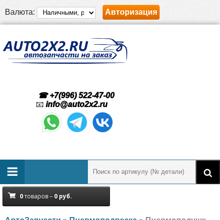
Валюта:
Авторизация
☎ +7(996) 522-47-00
📧
info@auto2x2.ru
0
товаров –
0
руб.