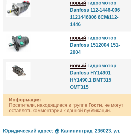
новый
гидромотор
Danfoss 112-1446-006
1121446006 6CM/112-
1446
новый
гидромотор
Danfoss 1512004 151-
2004
новый
гидромотор
Danfoss HY14901
HY1490.1 BMT315
OMT315
Информация
Посетители, находящиеся в группе
Гости
, не могут
оставлять комментарии к данной публикации.
Юридический адрес:
🏠
Калининград
,
236023
,
ул.