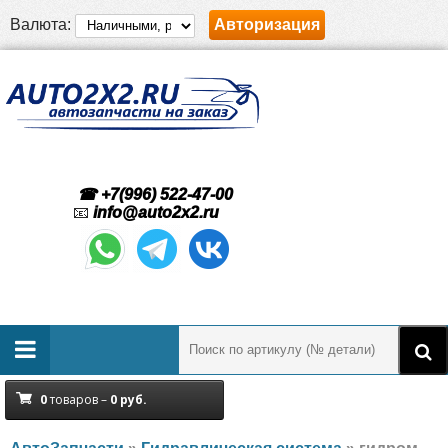
Валюта:
Авторизация
☎ +7(996) 522-47-00
📧
info@auto2x2.ru
0
товаров –
0
руб.