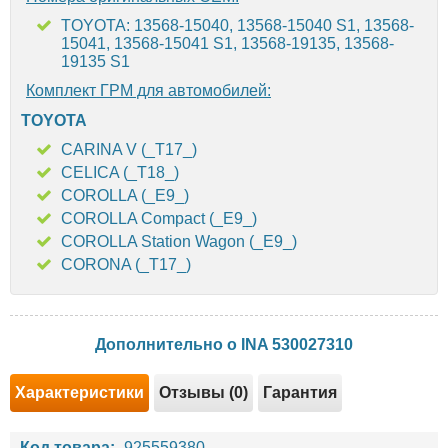
TOYOTA: 13568-15040, 13568-15040 S1, 13568-
15041, 13568-15041 S1, 13568-19135, 13568-
19135 S1
Комплект ГРМ для автомобилей:
TOYOTA
CARINA V (_T17_)
CELICA (_T18_)
COROLLA (_E9_)
COROLLA Compact (_E9_)
COROLLA Station Wagon (_E9_)
CORONA (_T17_)
Дополнительно о INA 530027310
Характеристики
Отзывы (0)
Гарантия
Код товара:
925559380