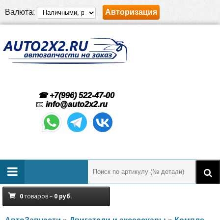
Валюта:
Авторизация
☎ +7(996) 522-47-00
📧
info@auto2x2.ru
0
товаров –
0
руб.