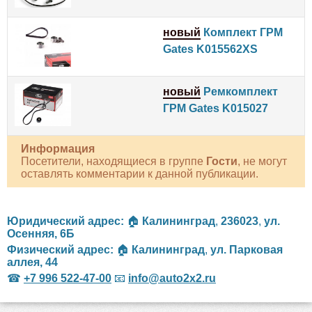
новый
Комплект ГРМ
Gates K015562XS
новый
Ремкомплект
ГРМ Gates K015027
Информация
Посетители, находящиеся в группе
Гости
, не могут
оставлять комментарии к данной публикации.
Юридический адрес:
🏠
Калининград
,
236023
,
ул.
Осенняя, 6Б
Физический адрес:
🏠
Калининград
,
ул. Парковая
аллея, 44
☎
+7 996 522-47-00
📧
info@auto2x2.ru