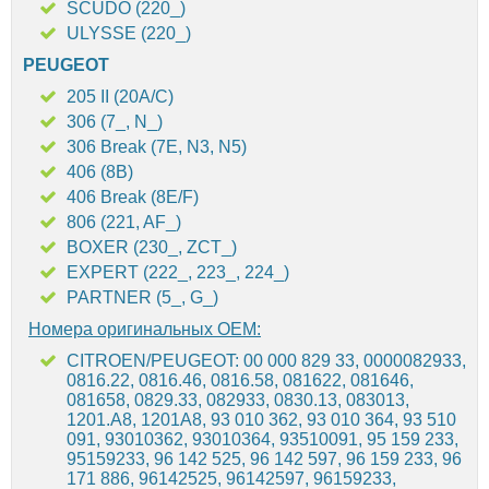
SCUDO (220_)
ULYSSE (220_)
PEUGEOT
205 II (20A/C)
306 (7_, N_)
306 Break (7E, N3, N5)
406 (8B)
406 Break (8E/F)
806 (221, AF_)
BOXER (230_, ZCT_)
EXPERT (222_, 223_, 224_)
PARTNER (5_, G_)
Номера оригинальных OEM:
CITROEN/PEUGEOT: 00 000 829 33, 0000082933,
0816.22, 0816.46, 0816.58, 081622, 081646,
081658, 0829.33, 082933, 0830.13, 083013,
1201.A8, 1201A8, 93 010 362, 93 010 364, 93 510
091, 93010362, 93010364, 93510091, 95 159 233,
95159233, 96 142 525, 96 142 597, 96 159 233, 96
171 886, 96142525, 96142597, 96159233,