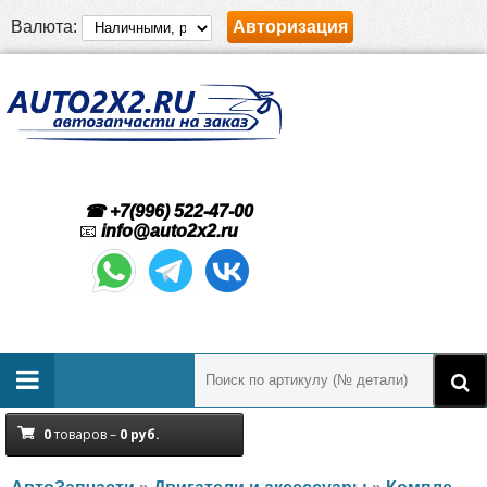
Валюта:
Авторизация
☎ +7(996) 522-47-00
📧
info@auto2x2.ru
0
товаров –
0
руб.