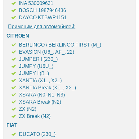
INA 530009631
BOSCH 1987946436
DAYCO KTBWP1151
Применим для автомобилей:
CITROEN
BERLINGO / BERLINGO FIRST (M_)
EVASION (U6_, AF_, 22)
JUMPER I (230_)
JUMPY (U6U_)
JUMPY I (B_)
XANTIA (X1_, X2_)
XANTIA Break (X1_, X2_)
XSARA (N0, N1, N3)
XSARA Break (N2)
ZX (N2)
ZX Break (N2)
FIAT
DUCATO (230_)