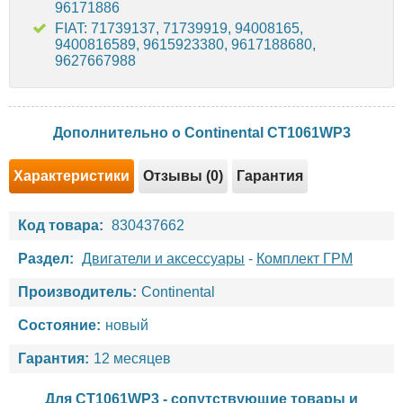
96171886
FIAT: 71739137, 71739919, 94008165,
9400816589, 9615923380, 9617188680,
9627667988
Дополнительно о Continental CT1061WP3
Характеристики
Отзывы (0)
Гарантия
Код товара:
830437662
Раздел:
Двигатели и аксессуары
-
Комплект ГРМ
Производитель:
Continental
Состояние:
новый
Гарантия:
12 месяцев
Для CT1061WP3 - сопутствующие товары и