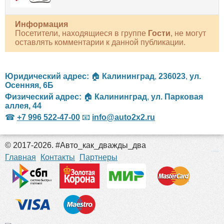
Информация
Посетители, находящиеся в группе
Гости
, не могут
оставлять комментарии к данной публикации.
Юридический адрес:
🏠
Калининград
,
236023
,
ул.
Осенняя, 6Б
Физический адрес:
🏠
Калининград
,
ул. Парковая
аллея, 44
☎
+7 996 522-47-00
📧
info@auto2x2.ru
© 2017-2026. #Авто_как_дважды_два
российские сериалы
Главная
Контакты
Партнеры