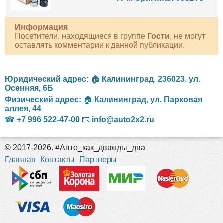
Информация
Посетители, находящиеся в группе
Гости
, не могут
оставлять комментарии к данной публикации.
Юридический адрес:
🏠
Калининград
,
236023
,
ул.
Осенняя, 6Б
Физический адрес:
🏠
Калининград
,
ул. Парковая
аллея, 44
☎
+7 996 522-47-00
📧
info@auto2x2.ru
© 2017-2026. #Авто_как_дважды_два
российские сериалы
Главная
Контакты
Партнеры