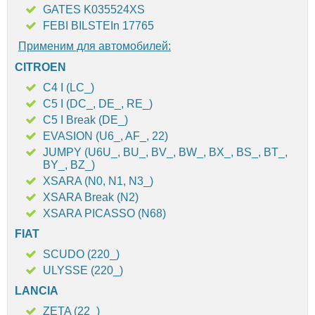
GATES K035524XS
FEBI BILSTEIn 17765
Применим для автомобилей:
CITROEN
C4 I (LC_)
C5 I (DC_, DE_, RE_)
C5 I Break (DE_)
EVASION (U6_, AF_, 22)
JUMPY (U6U_, BU_, BV_, BW_, BX_, BS_, BT_,
BY_, BZ_)
XSARA (N0, N1, N3_)
XSARA Break (N2)
XSARA PICASSO (N68)
FIAT
SCUDO (220_)
ULYSSE (220_)
LANCIA
ZETA (22_)