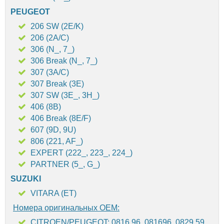
PEUGEOT
206 SW (2E/K)
206 (2A/C)
306 (N_, 7_)
306 Break (N_, 7_)
307 (3A/C)
307 Break (3E)
307 SW (3E_, 3H_)
406 (8B)
406 Break (8E/F)
607 (9D, 9U)
806 (221, AF_)
EXPERT (222_, 223_, 224_)
PARTNER (5_, G_)
SUZUKI
VITARA (ET)
Номера оригинальных OEM:
CITROEN/PEUGEOT: 0816.96, 081696, 0829.59,