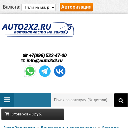
Валюта:
Авторизация
☎ +7(996) 522-47-00
📧
info@auto2x2.ru
0
товаров –
0
руб.