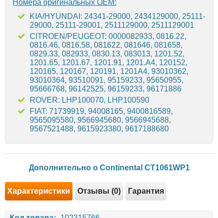
Номера оригинальных OEM:
KIA/HYUNDAI: 24341-29000, 2434129000, 25111-
29000, 25111-29001, 2511129000, 2511129001
CITROEN/PEUGEOT: 0000082933, 0816.22,
0816.46, 0816.58, 081622, 081646, 081658,
0829.33, 082933, 0830.13, 083013, 1201.52,
1201.65, 1201.67, 1201.91, 1201.A4, 120152,
120165, 120167, 120191, 1201A4, 93010362,
93010364, 93510091, 95159233, 95650955,
95666768, 96142525, 96159233, 96171886
ROVER: LHP100070, LHP100590
FIAT: 71739919, 94008165, 9400816589,
9565095580, 9566945680, 9566945688,
9567521488, 9615923380, 9617188680
Дополнительно о Continental CT1061WP1
Характеристики
Отзывы (0)
Гарантия
Код товара:
102315766