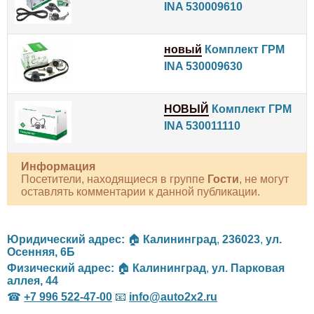
INA 530009610
новый
Комплект ГРМ
INA 530009630
НОВЫЙ
Комплект ГРМ
INA 530011110
Информация
Посетители, находящиеся в группе
Гости
, не могут
оставлять комментарии к данной публикации.
Юридический адрес:
🏠
Калининград
,
236023
,
ул.
Осенняя, 6Б
Физический адрес:
🏠
Калининград
,
ул. Парковая
аллея, 44
☎
+7 996 522-47-00
📧
info@auto2x2.ru