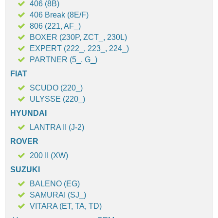
406 (8B)
406 Break (8E/F)
806 (221, AF_)
BOXER (230P, ZCT_, 230L)
EXPERT (222_, 223_, 224_)
PARTNER (5_, G_)
FIAT
SCUDO (220_)
ULYSSE (220_)
HYUNDAI
LANTRA II (J-2)
ROVER
200 II (XW)
SUZUKI
BALENO (EG)
SAMURAI (SJ_)
VITARA (ET, TA, TD)