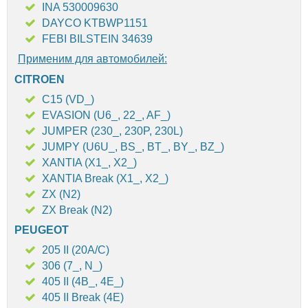
INA 530009630
DAYCO KTBWP1151
FEBI BILSTEIN 34639
Применим для автомобилей:
CITROEN
C15 (VD_)
EVASION (U6_, 22_, AF_)
JUMPER (230_, 230P, 230L)
JUMPY (U6U_, BS_, BT_, BY_, BZ_)
XANTIA (X1_, X2_)
XANTIA Break (X1_, X2_)
ZX (N2)
ZX Break (N2)
PEUGEOT
205 II (20A/C)
306 (7_, N_)
405 II (4B_, 4E_)
405 II Break (4E)