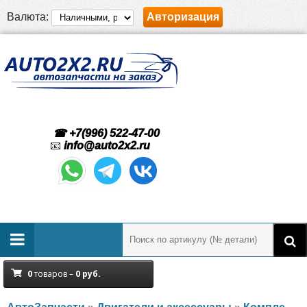
Валюта:
Авторизация
☎ +7(996) 522-47-00
📧
info@auto2x2.ru
0
товаров –
0
руб.