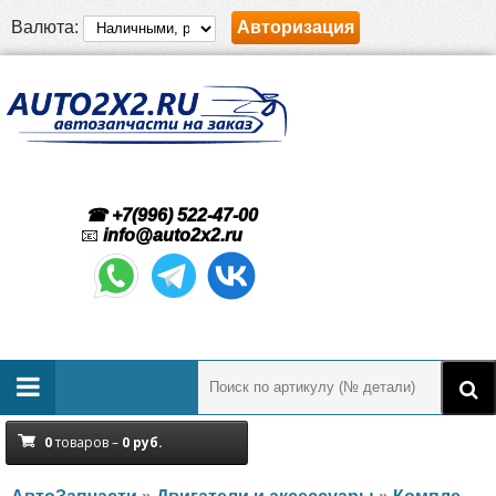
Валюта:
Авторизация
☎ +7(996) 522-47-00
📧
info@auto2x2.ru
0
товаров –
0
руб.