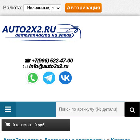
Валюта:
Авторизация
☎ +7(996) 522-47-00
📧
info@auto2x2.ru
0
товаров –
0
руб.