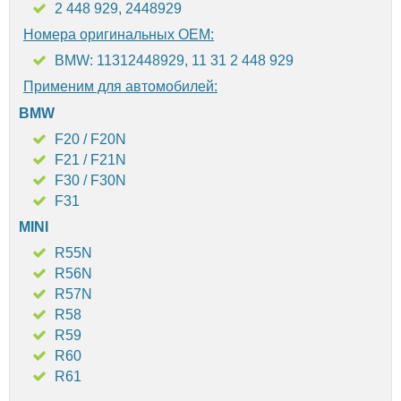
2 448 929, 2448929
Номера оригинальных OEM:
BMW: 11312448929, 11 31 2 448 929
Применим для автомобилей:
BMW
F20 / F20N
F21 / F21N
F30 / F30N
F31
MINI
R55N
R56N
R57N
R58
R59
R60
R61