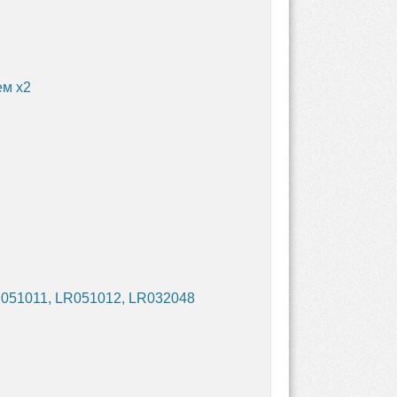
ем х2
051011, LR051012, LR032048