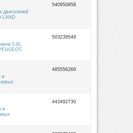
 двигателей
ов LAND
емом 3.0L.
 PEUGEOT,
 и
узовых
х и
ковых