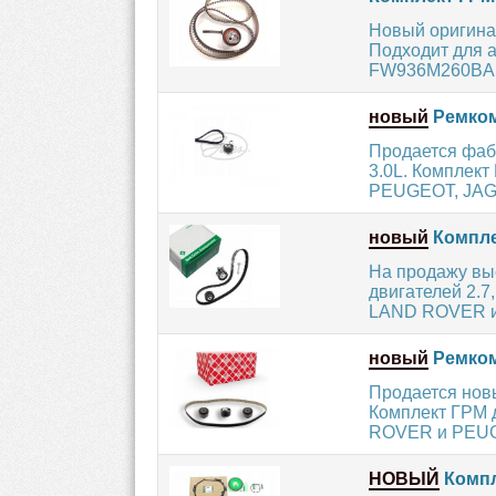
Новый оригина
Подходит для а
FW936M260BA, 
новый
Ремком
Продается фаб
3.0L. Комплек
PEUGEOT, JAG
новый
Компле
На продажу вы
двигателей 2.
LAND ROVER и 
новый
Ремкомп
Продается новы
Комплект ГРМ 
ROVER и PEUGE
НОВЫЙ
Компл