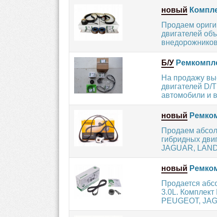
новый
Компле
Продаем ориги
двигателей об
внедорожников
Б/У
Ремкомпле
На продажу вы
двигателей D/
автомобили и 
новый
Ремком
Продаем абсол
гибридных двиг
JAGUAR, LAND
новый
Ремком
Продается абс
3.0L. Комплек
PEUGEOT, JAG