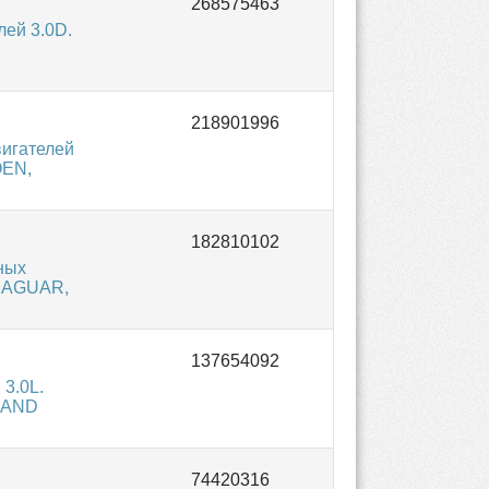
ей 3.0D.
игателей
OEN,
ных
 JAGUAR,
3.0L.
 LAND