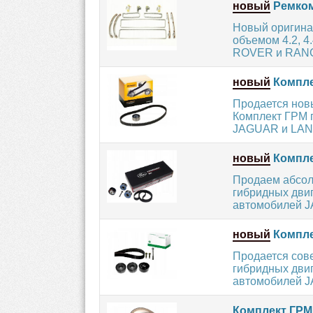
новый
Ремком
Новый оригина
объемом 4.2, 4
ROVER и RANG
новый
Компле
Продается новы
Комплект ГРМ 
JAGUAR и LAN
новый
Компле
Продаем абсол
гибридных двиг
автомобилей J
новый
Компле
Продается сов
гибридных двиг
автомобилей J
Комплект ГРМ