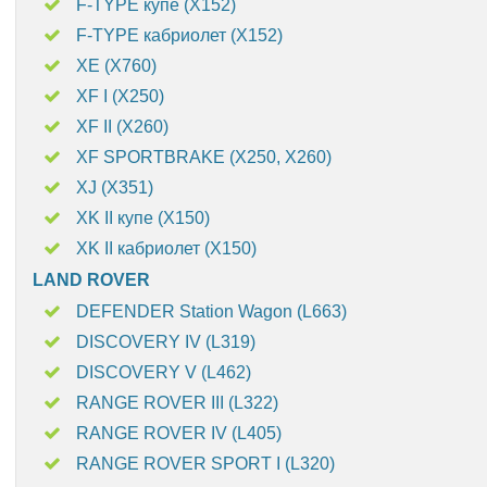
F-TYPE купе (X152)
F-TYPE кабриолет (X152)
XE (X760)
XF I (X250)
XF II (X260)
XF SPORTBRAKE (X250, X260)
XJ (X351)
XK II купе (X150)
XK II кабриолет (X150)
LAND ROVER
DEFENDER Station Wagon (L663)
DISCOVERY IV (L319)
DISCOVERY V (L462)
RANGE ROVER III (L322)
RANGE ROVER IV (L405)
RANGE ROVER SPORT I (L320)