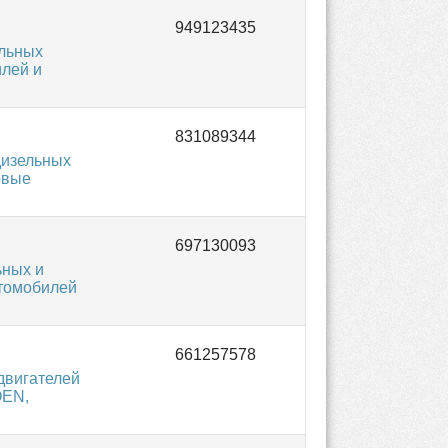
льных
илей и
дизельных
овые
ьных и
втомобилей
двигателей
OEN,