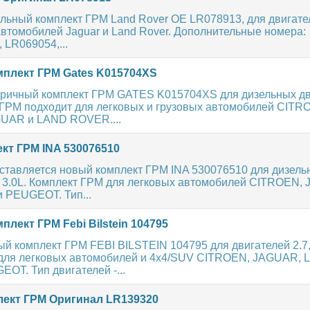
льный комплект ГРМ Land Rover OE LR078913, для двигател
втомобилей Jaguar и Land Rover. Дополнительные номера:
LR069054,...
плект ГРМ Gates K015704XS
ричный комплект ГРМ GATES K015704XS для дизельных дв
т ГРМ подходит для легковых и грузовых автомобилей CITR
UAR и LAND ROVER....
кт ГРМ INA 530076510
ставляется новый комплект ГРМ INA 530076510 для дизель
7, 3.0L. Комплект ГРМ для легковых автомобилей CITROEN,
PEUGEOT. Тип...
лект ГРМ Febi Bilstein 104795
й комплект ГРМ FEBI BILSTEIN 104795 для двигателей 2.7, 
для легковых автомобилей и 4х4/SUV CITROEN, JAGUAR,
OT. Тип двигателей -...
ект ГРМ Оригинал LR139320