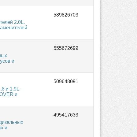
елей 2.0L.
заменителей
ных
усов и
8 и 1.9L.
ROVER и
 дизельных
х и