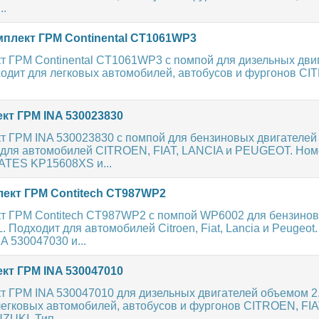
..
плект ГРМ Continental CT1061WP3
 ГРМ Continental CT1061WP3 с помпой для дизельных двиг
дходит для легковых автомобилей, автобусов и фургонов CI
кт ГРМ INA 530023830
 ГРМ INA 530023830 с помпой для бензиновых двигателей 1
т для автомобилей CITROEN, FIAT, LANCIA и PEUGEOT. Но
ATES KP15608XS и...
ект ГРМ Contitech CT987WP2
т ГРМ Contitech CT987WP2 с помпой WP6002 для бензино
L. Подходит для автомобилей Citroen, Fiat, Lancia и Peugeot
A 530047030 и...
кт ГРМ INA 530047010
т ГРМ INA 530047010 для дизельных двигателей объемом 2.
легковых автомобилей, автобусов и фургонов CITROEN, FIA
UKI. Тип...