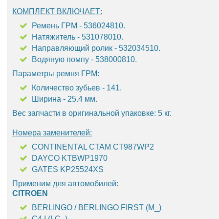
КОМПЛЕКТ ВКЛЮЧАЕТ:
Ремень ГРМ - 536024810.
Натяжитель - 531078010.
Направляющий ролик - 532034510.
Водяную помпу - 538000810.
Параметры ремня ГРМ:
Количество зубьев - 141.
Ширина - 25.4 мм.
Вес запчасти в оригинальной упаковке: 5 кг.
Номера заменителей:
CONTINENTAL CTAM CT987WP2
DAYCO KTBWP1970
GATES KP25524XS
Применим для автомобилей:
CITROEN
BERLINGO / BERLINGO FIRST (M_)
C4 I (LC_)