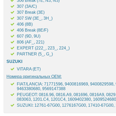
306 Break (7E, N3, N5)
307 (3A/C)
307 Break (3E)
307 SW (3E_, 3H_)
406 (8B)
406 Break (8E/F)
607 (9D, 9U)
806 (AF_, 221)
EXPERT (222_, 223_, 224_)
PARTNER (5_, G_)
SUZUKI
VITARA (ET)
Номера оригинальных OEM:
FIAT/LANCIA: 71771596, 9400816969, 9400829598,
9463380680, 9569147388
PEUGEOT: 0816.96, 0816.A9, 081696, 0816A9, 0829.5
083063, 1201.C4, 1201C4, 1609402380, 160952468
SUZUKI: 12761-67G00, 1276167G00, 17410-67G00,