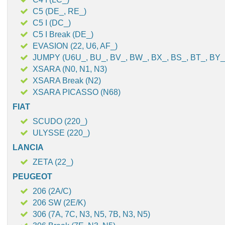
C5 (DE_, RE_)
C5 I (DC_)
C5 I Break (DE_)
EVASION (22, U6, AF_)
JUMPY (U6U_, BU_, BV_, BW_, BX_, BS_, BT_, BY_
XSARA (N0, N1, N3)
XSARA Break (N2)
XSARA PICASSO (N68)
FIAT
SCUDO (220_)
ULYSSE (220_)
LANCIA
ZETA (22_)
PEUGEOT
206 (2A/C)
206 SW (2E/K)
306 (7A, 7C, N3, N5, 7B, N3, N5)