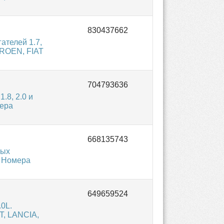
ателей 1.7,
TROEN, FIAT
.8, 2.0 и
мера
вых
. Номера
0L.
T, LANCIA,