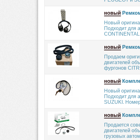
новый
Ремком
Новый оригина
Подходит для 
CONTINENTAL 
новый
Ремком
Продаем ориги
двигателей объ
фургонов CITRO
новый
Компле
Новый оригинал
Подходит для 
SUZUKI. Номер 
новый
Компле
Продается сов
двигателей объ
грузовых авто