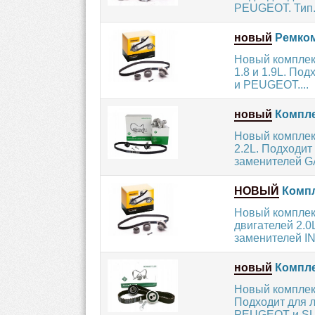
PEUGEOT. Тип.
новый
Ремком
Новый комплект
1.8 и 1.9L. По
и PEUGEOT....
новый
Компле
Новый комплект
2.2L. Подходи
заменителей G
НОВЫЙ
Компл
Новый комплек
двигателей 2.0
заменителей IN
новый
Компле
Новый комплек
Подходит для 
PEUGEOT и SUZ