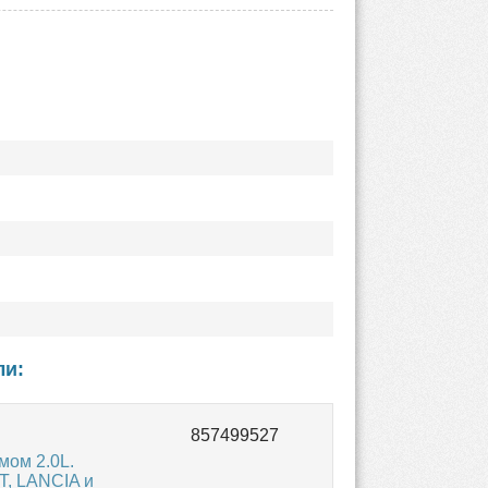
ли:
мом 2.0L.
T, LANCIA и