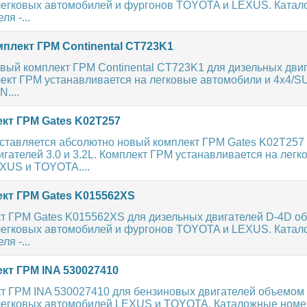
легковых автомобилей и фургонов TOYOTA и LEXUS. Ката
я -...
плект ГРМ Continental CT723K1
вый комплект ГРМ Continental CT723K1 для дизельных двиг
плект ГРМ устанавливается на легковые автомобили и 4x4
....
кт ГРМ Gates K02T257
ставляется абсолютно новый комплект ГРМ Gates K02T257
гателей 3.0 и 3.2L. Комплект ГРМ устанавливается на легк
XUS и TOYOTA....
кт ГРМ Gates K015562XS
т ГРМ Gates K015562XS для дизельных двигателей D-4D об
легковых автомобилей и фургонов TOYOTA и LEXUS. Ката
я -...
кт ГРМ INA 530027410
т ГРМ INA 530027410 для бензиновых двигателей объемом 
легковых автомобилей LEXUS и TOYOTA. Каталожные номе