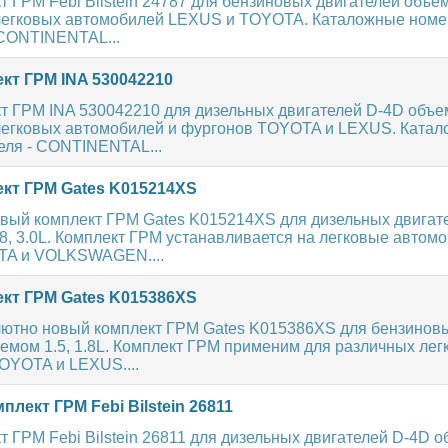
 ГРМ Febi Bilstein 24787 для бензиновых двигателей объем
легковых автомобилей LEXUS и TOYOTA. Каталожные номе
 CONTINENTAL...
кт ГРМ INA 530042210
т ГРМ INA 530042210 для дизельных двигателей D-4D объем
легковых автомобилей и фургонов TOYOTA и LEXUS. Ката
еля - CONTINENTAL...
кт ГРМ Gates K015214XS
овый комплект ГРМ Gates K015214XS для дизельных двигат
.8, 3.0L. Комплект ГРМ устанавливается на легковые автом
TA и VOLKSWAGEN....
кт ГРМ Gates K015386XS
ютно новый комплект ГРМ Gates K015386XS для бензинов
емом 1.5, 1.8L. Комплект ГРМ применим для различных лег
OYOTA и LEXUS....
лект ГРМ Febi Bilstein 26811
 ГРМ Febi Bilstein 26811 для дизельных двигателей D-4D о