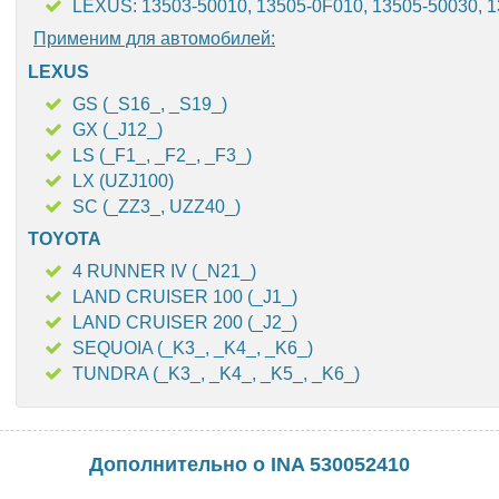
LEXUS: 13503-50010, 13505-0F010, 13505-50030, 
Применим для автомобилей:
LEXUS
GS (_S16_, _S19_)
GX (_J12_)
LS (_F1_, _F2_, _F3_)
LX (UZJ100)
SC (_ZZ3_, UZZ40_)
TOYOTA
4 RUNNER IV (_N21_)
LAND CRUISER 100 (_J1_)
LAND CRUISER 200 (_J2_)
SEQUOIA (_K3_, _K4_, _K6_)
TUNDRA (_K3_, _K4_, _K5_, _K6_)
Дополнительно о INA 530052410