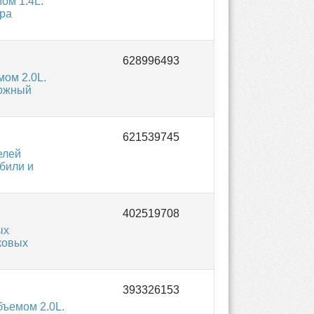
ом 1.4L.
ра
ом 2.0L.
ложный
елей
обили и
ых
ковых
бъемом 2.0L.