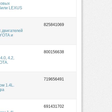
новых
обили LEXUS
 двигателей
OYOTA и
0, 4.2,
OTA.
м 1.4L.
ра