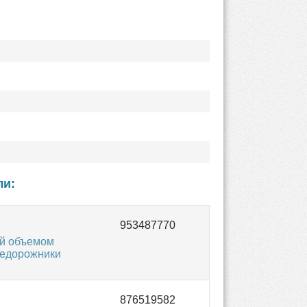
ли:
ей объемом
внедорожники