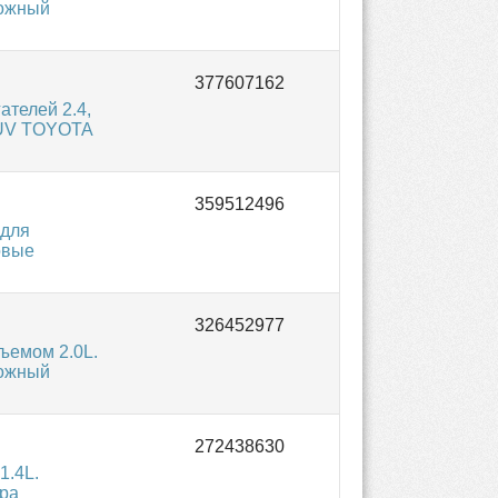
ложный
ателей 2.4,
/SUV TOYOTA
 для
овые
ъемом 2.0L.
ложный
1.4L.
ра