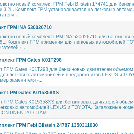
лютно новый комплект ГРМ Febi Bilstein 174741 для бензи
 и 3.2L. Комплект ГРМ устанавливается на легковые автом
теля -...
кт ГРМ INA 530026710
олютно новый комплект ГРМ INA 530026710 для бензиновых
1.8L. Комплект ГРМ применим для легковых автомобилей T
ателей -...
плект ГРМ Gates K01T298
 ГРМ Gates K01T298 для бензиновых двигателей объемом 4.
т для легковых автомобилей и внедорожников LEXUS и TOY
ер заменителя -...
кт ГРМ Gates K015358XS
т ГРМ Gates K015358XS для бензиновых двигателей объемо
легковых автомобилей LEXUS и TOYOTA. Каталожные номе
 CONTINENTAL CTAM...
лект ГРМ Febi Bilstein 24787 1350311030