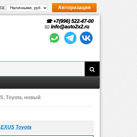
та:
Авторизация
☎ +7(996) 522-47-00
📧
info@auto2x2.ru
S, Toyota, новый
LEXUS
Toyota