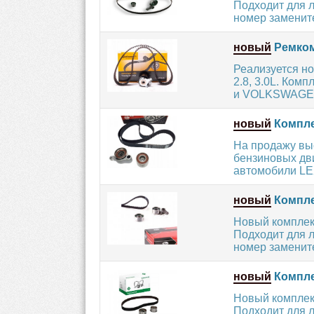
Подходит для 
номер заменител
новый
Ремком
Реализуется но
2.8, 3.0L. Ком
и VOLKSWAGEN
новый
Компле
На продажу вы
бензиновых дви
автомобили LE
новый
Компле
Новый комплек
Подходит для 
номер заменител
новый
Компле
Новый комплек
Подходит для 