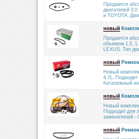
Продается абсо
двигателей 3.0
и TOYOTA. Двига
новый
Компле
Продается абс
объемом 1.5, 
LEXUS. Тип двиг
новый
Ремком
Новый комплект
4.7L. Подходи
Каталожный ном
новый
Компле
Новый комплек
Подходит для 
заменителей -
новый
Ремкомп