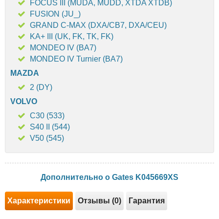
FOCUS III (MUDA, MUDD, XTDA XTDB)
FUSION (JU_)
GRAND C-MAX (DXA/CB7, DXA/CEU)
KA+ III (UK, FK, TK, FK)
MONDEO IV (BA7)
MONDEO IV Turnier (BA7)
MAZDA
2 (DY)
VOLVO
C30 (533)
S40 II (544)
V50 (545)
Дополнительно о Gates K045669XS
Характеристики
Отзывы (0)
Гарантия