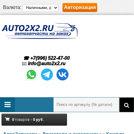
Валюта:
Авторизация
☎ +7(996) 522-47-00
📧
info@auto2x2.ru
0
товаров –
0
руб.