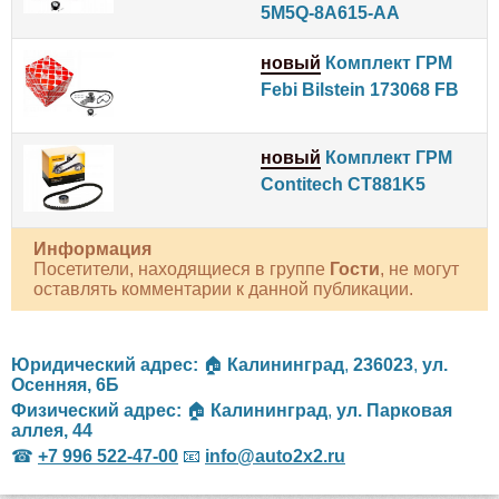
5M5Q-8A615-AA
новый
Комплект ГРМ
Febi Bilstein 173068 FB
новый
Комплект ГРМ
Contitech CT881K5
Информация
Посетители, находящиеся в группе
Гости
, не могут
оставлять комментарии к данной публикации.
Юридический адрес:
🏠
Калининград
,
236023
,
ул.
Осенняя, 6Б
Физический адрес:
🏠
Калининград
,
ул. Парковая
аллея, 44
☎
+7 996 522-47-00
📧
info@auto2x2.ru