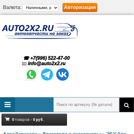
Валюта:
Авторизация
☎ +7(996) 522-47-00
📧
info@auto2x2.ru
0
товаров –
0
руб.