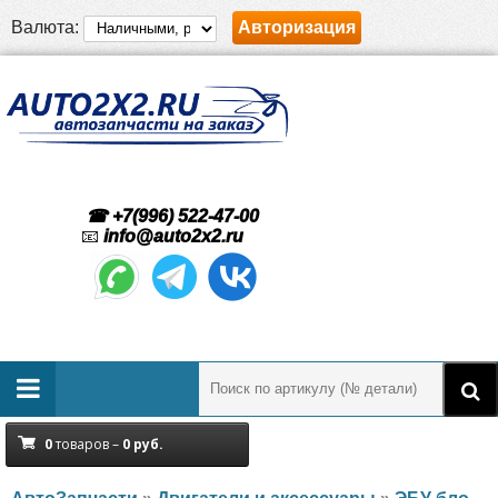
Валюта:
Авторизация
☎ +7(996) 522-47-00
📧
info@auto2x2.ru
0
товаров –
0
руб.