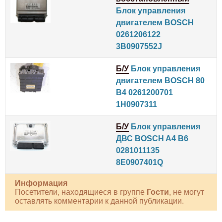
Блок управления
двигателем BOSCH
0261206122
3B0907552J
Б/У
Блок управления
двигателем BOSCH 80
B4 0261200701
1H0907311
Б/У
Блок управления
ДВС BOSCH A4 B6
0281011135
8E0907401Q
Информация
Посетители, находящиеся в группе
Гости
, не могут
оставлять комментарии к данной публикации.