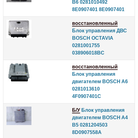
B6 0281010492
8E0907401 8E0907401
восстановленный
Блок управления ДВС
BOSCH OCTAVIA
0281001755
038906018BC
восстановленный
Блок управления
двигателем BOSCH A6
0281013610
4F0907401C
Б/У
Блок управления
двигателем BOSCH A4
B5 0281204503
8D0907558A