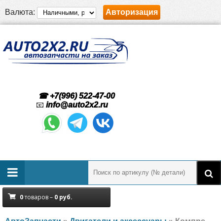
Валюта:
Авторизация
☎ +7(996) 522-47-00
📧
info@auto2x2.ru
0
товаров –
0
руб.