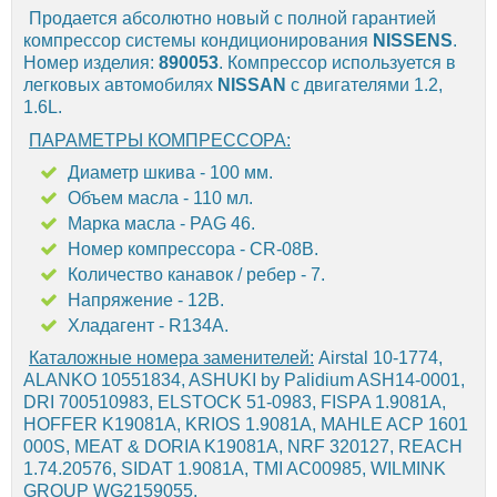
Продается абсолютно новый с полной гарантией
компрессор системы кондиционирования
NISSENS
.
Номер изделия:
890053
. Компрессор используется в
легковых автомобилях
NISSAN
с двигателями 1.2,
1.6L.
ПАРАМЕТРЫ КОМПРЕССОРА:
Диаметр шкива - 100 мм.
Объем масла - 110 мл.
Марка масла - PAG 46.
Номер компрессора - CR-08B.
Количество канавок / ребер - 7.
Напряжение - 12В.
Хладагент - R134A.
Каталожные номера заменителей:
Airstal 10-1774,
ALANKO 10551834, ASHUKI by Palidium ASH14-0001,
DRI 700510983, ELSTOCK 51-0983, FISPA 1.9081A,
HOFFER K19081A, KRIOS 1.9081A, MAHLE ACP 1601
000S, MEAT & DORIA K19081A, NRF 320127, REACH
1.74.20576, SIDAT 1.9081A, TMI AC00985, WILMINK
GROUP WG2159055.