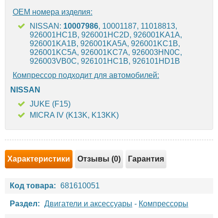
OEM номера изделия:
NISSAN:
10007986
, 10001187, 11018813,
926001HC1B, 926001HC2D, 926001KA1A,
926001KA1B, 926001KA5A, 926001KC1B,
926001KC5A, 926001KC7A, 926003HN0C,
926003VB0C, 926101HC1B, 926101HD1B
Компрессор подходит для автомобилей:
NISSAN
JUKE (F15)
MICRA IV (K13K, K13KK)
Характеристики
Отзывы (0)
Гарантия
Код товара:
681610051
Раздел:
Двигатели и аксессуары
-
Компрессоры