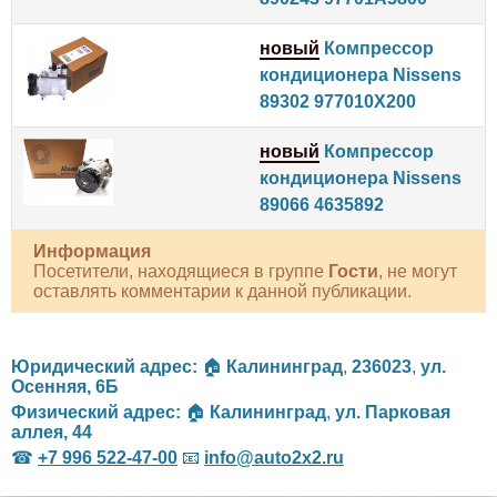
новый
Компрессор
кондиционера Nissens
89302 977010X200
новый
Компрессор
кондиционера Nissens
89066 4635892
Информация
Посетители, находящиеся в группе
Гости
, не могут
оставлять комментарии к данной публикации.
Юридический адрес:
🏠
Калининград
,
236023
,
ул.
Осенняя, 6Б
Физический адрес:
🏠
Калининград
,
ул. Парковая
аллея, 44
☎
+7 996 522-47-00
📧
info@auto2x2.ru