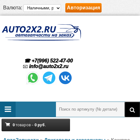
Валюта:
Авторизация
☎ +7(996) 522-47-00
📧
info@auto2x2.ru
0
товаров –
0
руб.