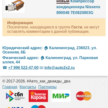
новый
Компрессор
кондиционера Nissens
890048 7E0820803G
Информация
Посетители, находящиеся в группе
Гости
, не могут
оставлять комментарии к данной публикации.
Юридический адрес:
🏠
Калининград
,
236023
,
ул.
Осенняя, 6Б
Физический адрес:
🏠
Калининград
,
ул. Парковая
аллея, 44
☎
+7 996 522-47-00
📧
info@auto2x2.ru
© 2017-2026. #Авто_как_дважды_два
российские сериалы
Главная
Контакты
Партнеры