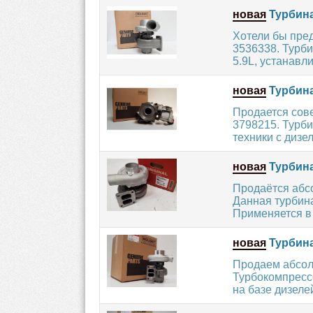
новая
Турбина
Хотели бы пре
3536338. Турби
5.9L, устанавл
новая
Турбина
Продается сов
3798215. Турб
техники с дизе
новая
Турбина
Продаётся абс
Данная турбин
Применяется в 
новая
Турбина
Продаем абсол
Турбокомпресс
на базе дизел