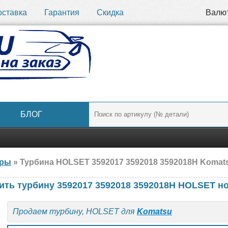
оставка
Гарантия
Скидка
Валю
БЛОГ
ары
» Турбина HOLSET 3592017 3592018 3592018H Komats
ить турбину 3592017 3592018 3592018H HOLSET н
Продаем турбину, HOLSET для
Komatsu