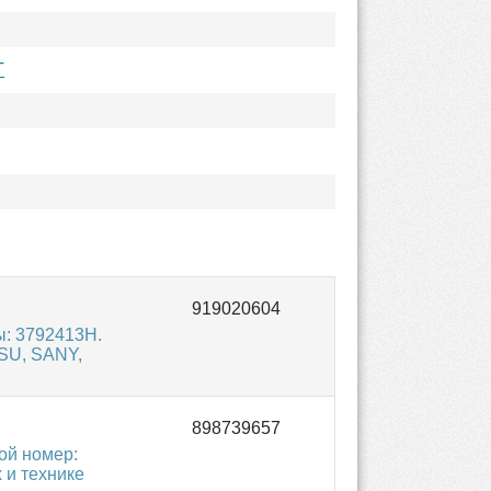
T
ы: 3792413H.
SU, SANY,
ой номер:
 и технике