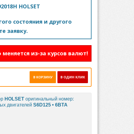
592018H HOLSET
ого состояния и другого
е заявку.
 меняется из-за курсов валют!
В КОРЗИНУ
В ОДИН КЛИК
ор
HOLSET
оригинальный номер:
ных двигателей
S6D125 • 6BTA