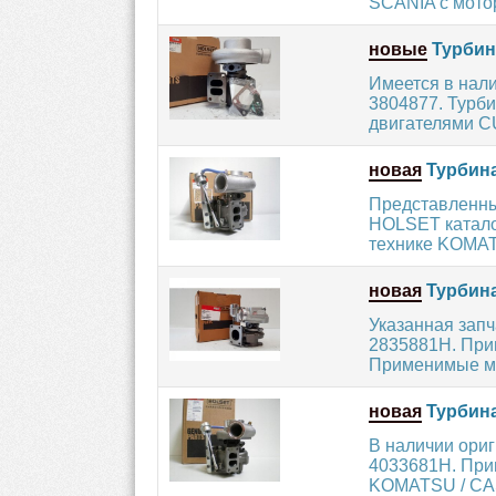
SCANIA с мото
новые
Турбин
Имеется в нал
3804877. Турб
двигателями C
новая
Турбина
Представленный
HOLSET катало
технике KOMATS
новая
Турбина
Указанная запч
2835881H. Прим
Применимые мо
новая
Турбина
В наличии ори
4033681H. При
KOMATSU / CAS