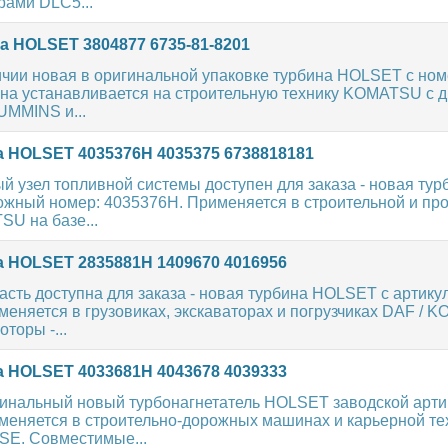
рами DLC5...
а HOLSET 3804877 6735-81-8201
ичии новая в оригинальной упаковке турбина HOLSET с но
ина устанавливается на строительную технику KOMATSU с 
UMMINS и...
 HOLSET 4035376H 4035375 6738818181
 узел топливной системы доступен для заказа - новая тур
жный номер: 4035376H. Применяется в строительной и п
U на базе...
 HOLSET 2835881H 1409670 4016956
асть доступна для заказа - новая турбина HOLSET с артику
еняется в грузовиках, экскаваторах и погрузчиках DAF / 
торы -...
 HOLSET 4033681H 4043678 4039333
гинальный новый турбонагнетатель HOLSET заводской арти
меняется в строительно-дорожных машинах и карьерной те
E. Совместимые...