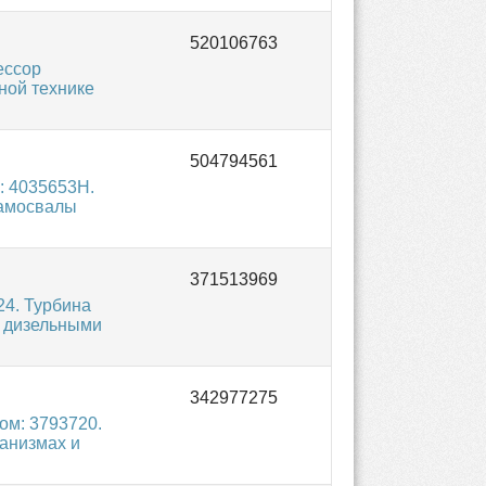
ессор
ной технике
: 4035653H.
самосвалы
24. Турбина
с дизельными
ом: 3793720.
анизмах и