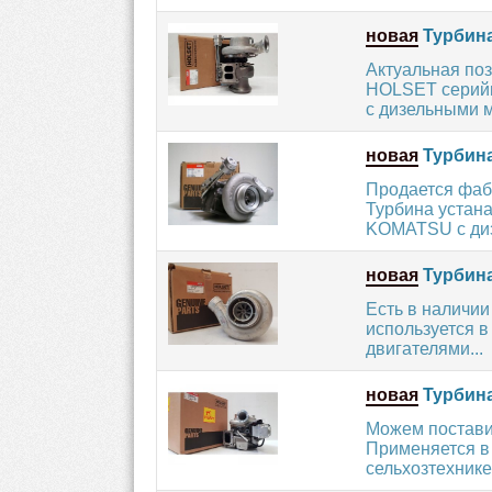
новая
Турбина
Актуальная по
HOLSET серийн
с дизельными м
новая
Турбина
Продается фаб
Турбина устан
KOMATSU с диз
новая
Турбина
Есть в наличии
используется в
двигателями...
новая
Турбина
Можем постави
Применяется в
сельхозтехнике 