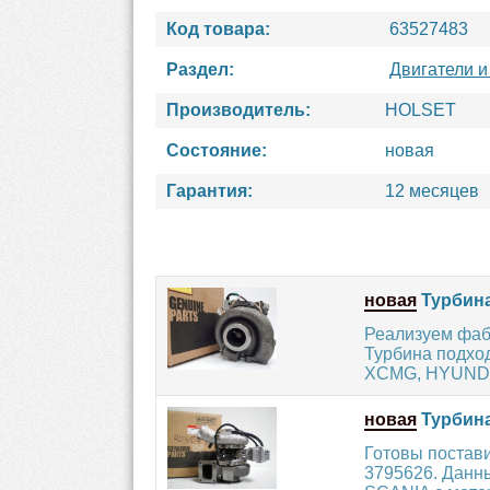
Код товара:
63527483
Раздел:
Двигатели и
Производитель:
HOLSET
Состояние:
новая
Гарантия:
12 месяцев
новая
Турбина
Реализуем фаб
Турбина подхо
XCMG, HYUNDAI
новая
Турбина
Готовы постав
3795626. Данны