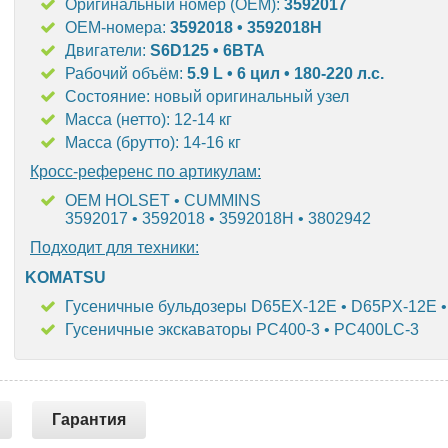
Оригинальный номер (OEM):
3592017
OEM-номера:
3592018 • 3592018H
Двигатели:
S6D125 • 6BTA
Рабочий объём:
5.9 L • 6 цил • 180-220 л.с.
Состояние: новый оригинальный узел
Масса (нетто): 12-14 кг
Масса (брутто): 14-16 кг
Кросс-референс по артикулам:
OEM HOLSET • CUMMINS
3592017 • 3592018 • 3592018H • 3802942
Подходит для техники:
KOMATSU
Гусеничные бульдозеры D65EX-12E • D65PX-12E 
Гусеничные экскаваторы PC400-3 • PC400LC-3
Гарантия