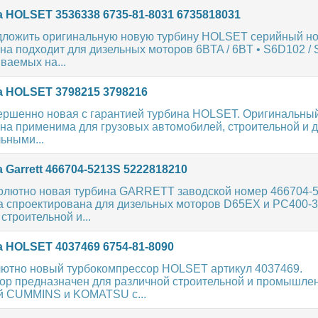
 HOLSET 3536338 6735-81-8031 6735818031
дложить оригинальную новую турбину HOLSET серийный но
на подходит для дизельных моторов 6BTA / 6BT • S6D102 /
иваемых на...
 HOLSET 3798215 3798216
ершенно новая с гарантией турбина HOLSET. Оригинальны
ина применима для грузовых автомобилей, строительной и 
льными...
 Garrett 466704-5213S 5222818210
олютно новая турбина GARRETT заводской номер 466704-
а спроектирована для дизельных моторов D65EX и PC400-3
строительной и...
 HOLSET 4037469 6754-81-8090
ютно новый турбокомпрессор HOLSET артикул 4037469.
ор предназначен для различной строительной и промышлен
ей CUMMINS и KOMATSU с...