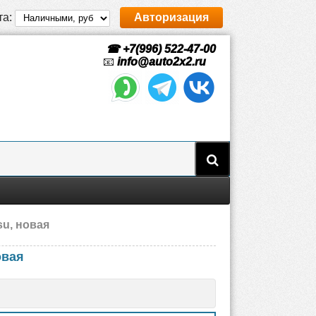
та:
Авторизация
☎ +7(996) 522-47-00
📧
info@auto2x2.ru
u, новая
овая