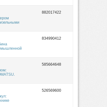
мером
дизельными
бина
ромышленной
лом:
KOMATSU.
кул:
хнике