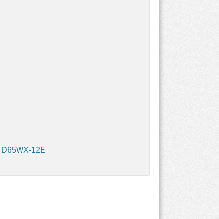
• D65WX-12E