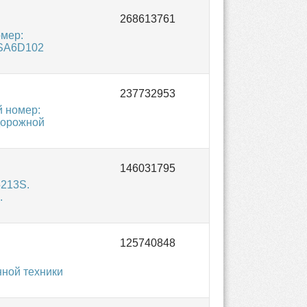
мер:
 SA6D102
й номер:
дорожной
5213S.
.
ной техники