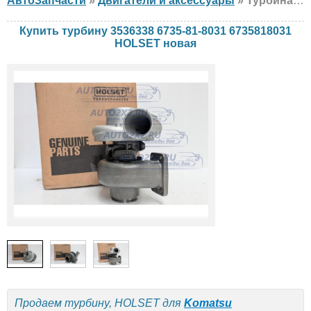
АвтоЗапчасти
»
Двигатели и аксессуары
» Турбина HOLSET 3536338 6735-81-8031 6735818031 Komatsu, новая
Купить турбину 3536338 6735-81-8031 6735818031
HOLSET новая
Продаем турбину, HOLSET для
Komatsu