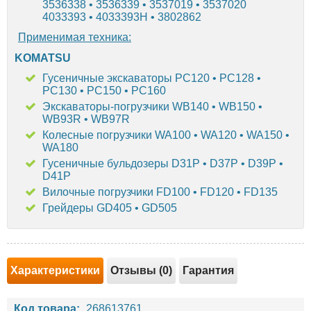
3536338 • 3536339 • 3537019 • 3537020
4033393 • 4033393H • 3802862
Применимая техника:
KOMATSU
Гусеничные экскаваторы PC120 • PC128 •
PC130 • PC150 • PC160
Экскаваторы-погрузчики WB140 • WB150 •
WB93R • WB97R
Колесные погрузчики WA100 • WA120 • WA150 •
WA180
Гусеничные бульдозеры D31P • D37P • D39P •
D41P
Вилочные погрузчики FD100 • FD120 • FD135
Грейдеры GD405 • GD505
Характеристики
Отзывы (0)
Гарантия
Код товара:
268613761