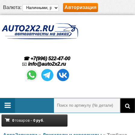
Валюта:
Авторизация
☎ +7(996) 522-47-00
📧
info@auto2x2.ru
0
товаров –
0
руб.