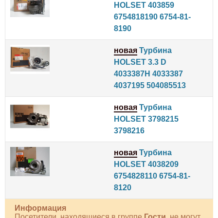
HOLSET 403859
6754818190 6754-81-
8190
новая
Турбина
HOLSET 3.3 D
4033387H 4033387
4037195 504085513
новая
Турбина
HOLSET 3798215
3798216
новая
Турбина
HOLSET 4038209
6754828110 6754-81-
8120
Информация
Посетители, находящиеся в группе
Гости
, не могут