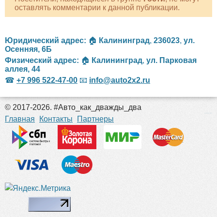
оставлять комментарии к данной публикации.
Юридический адрес:
🏠
Калининград
,
236023
,
ул.
Осенняя, 6Б
Физический адрес:
🏠
Калининград
,
ул. Парковая
аллея, 44
☎
+7 996 522-47-00
📧
info@auto2x2.ru
© 2017-2026. #Авто_как_дважды_два
российские сериалы
Главная
Контакты
Партнеры