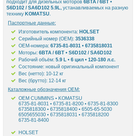
подходит для дизельных моторов
6BTA / 6BT •
S6D102 / SA6D102 5.9L,
устанавливаемых на разную
технику
KOMATSU
.
Паспортные данные:
Изготовитель компонента:
HOLSET
Серийный номер (OEM):
3536338
OEM-номера:
6735-81-8031 • 6735818031
Моторы:
6BTA / 6BT • S6D102 / SA6D102
Рабочий объём:
5.9 L • 6 цил • 120-180 л.с.
Состояние: новый оригинальный компонент
Вес (нетто): 10-12 кг
Вес (брутто): 12-14 кг
Каталожные обозначения OEM:
OEM CUMMINS • KOMATSU
6735-81-8031 • 6735-81-8200 • 6735-81-8300
6735818300 • 6735818400 • 6505-65-5030
6505655030 • 6735818031 • 6735818200
6735-81-8400
HOLSET