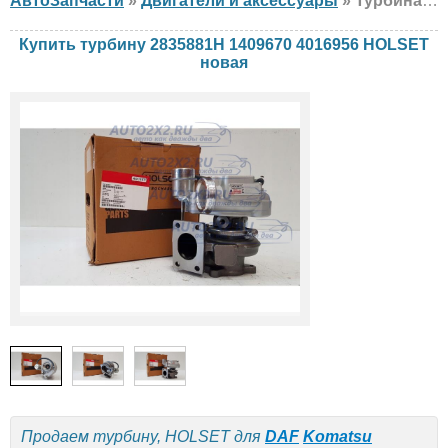
АвтоЗапчасти
»
Двигатели и аксессуары
» Турбина HOLSET 2835881H 1409670 4016956 DAF, Komatsu, новая
Купить турбину 2835881H 1409670 4016956 HOLSET
новая
Продаем турбину, HOLSET для
DAF
Komatsu