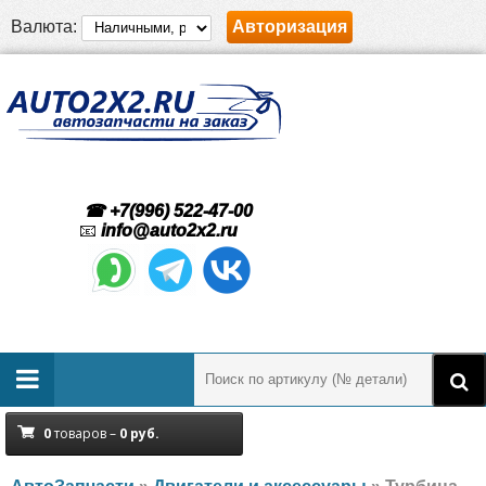
Валюта:
Авторизация
☎ +7(996) 522-47-00
📧
info@auto2x2.ru
0
товаров –
0
руб.