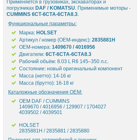
Применяется в грузовиках, экскаваторах и
погрузчиках
DAF / KOMATSU
. Применимые моторы -
CUMMINS 6CT-6CTA-6CTA8.3
.
Функциональные параметры:
Марка:
HOLSET
Артикул / номер (OEM-индекс):
2835881H
OEM-номера:
1409670 / 4016956
Двигатели:
6CT-6CTA-6CTA8.3
Рабочий объём: 8.03 L R6 145–350 л.с.
Состояние: новый оригинальный компонент
Масса (нетто): 14-16 кг
Масса (брутто): 16-18 кг
Каталожные обозначения OEM:
OEM DAF / CUMMINS
1409670 / 4016956 / 129907 / 1704027
4039502 / 4039501
HOLSET
2835881H / 2835881 / 2835880
Подходит для автомобилей и техники: