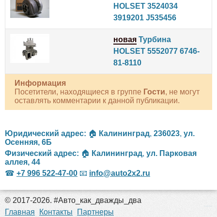
HOLSET 3524034
3919201 J535456
новая
Турбина
HOLSET 5552077 6746-
81-8110
Информация
Посетители, находящиеся в группе
Гости
, не могут
оставлять комментарии к данной публикации.
Юридический адрес:
🏠
Калининград
,
236023
,
ул.
Осенняя, 6Б
Физический адрес:
🏠
Калининград
,
ул. Парковая
аллея, 44
☎
+7 996 522-47-00
📧
info@auto2x2.ru
© 2017-2026. #Авто_как_дважды_два
российские сериалы
Главная
Контакты
Партнеры