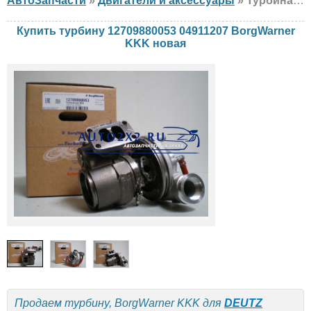
АвтоЗапчасти
»
Двигатели и аксессуары
» Турбина BorgWarner KKK 12709880053 04911207 DEUTZ, новая
Купить турбину 12709880053 04911207 BorgWarner
KKK новая
Продаем турбину, BorgWarner KKK для
DEUTZ