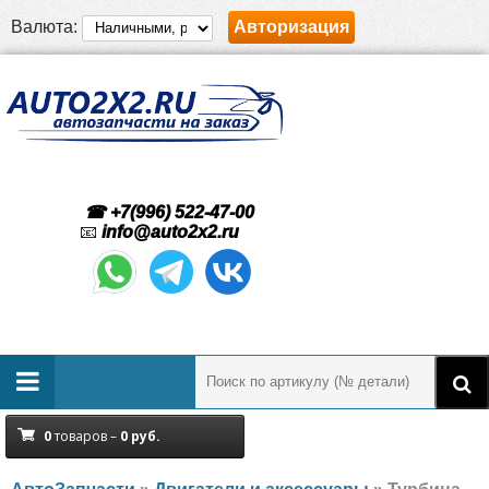
Валюта:
Авторизация
☎ +7(996) 522-47-00
📧
info@auto2x2.ru
0
товаров –
0
руб.