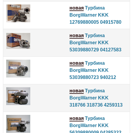
новая
Турбина
BorgWarner KKK
12769880005 04915780
новая
Турбина
BorgWarner KKK
53039880729 04127583
новая
Турбина
BorgWarner KKK
53039880723 940212
новая
Турбина
BorgWarner KKK
318766 318736 4259313
новая
Турбина
BorgWarner KKK
56209880009 04285322