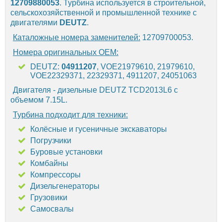
12709880053
. Турбина используется в строительной,
сельскохозяйственной и промышленной технике с
двигателями
DEUTZ
.
Каталожные номера заменителей:
12709700053.
Номера оригинальных OEM:
DEUTZ:
04911207
, VOE21979610, 21979610,
VOE22329371, 22329371, 4911207, 24051063
Двигателя - дизельные DEUTZ TCD2013L6 с
объемом 7.15L.
Турбина подходит для техники:
Колёсные и гусеничные экскаваторы
Погрузчики
Буровые установки
Комбайны
Компрессоры
Дизельгенераторы
Грузовики
Самосвалы