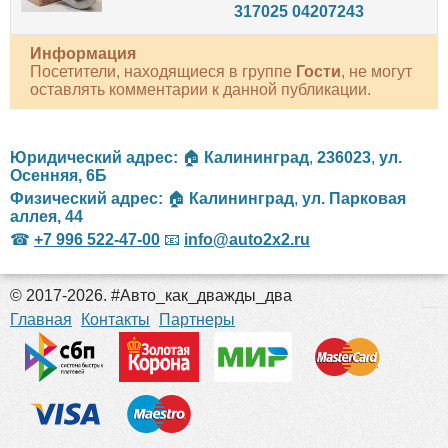
317025 04207243
Информация
Посетители, находящиеся в группе
Гости
, не могут
оставлять комментарии к данной публикации.
Юридический адрес:
🏠
Калининград
,
236023
,
ул.
Осенняя, 6Б
Физический адрес:
🏠
Калининград
,
ул. Парковая
аллея, 44
☎
+7 996 522-47-00
📧
info@auto2x2.ru
© 2017-2026. #Авто_как_дважды_два
российские сериалы
Главная
Контакты
Партнеры