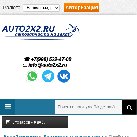
Валюта:
Авторизация
☎ +7(996) 522-47-00
📧
info@auto2x2.ru
0
товаров –
0
руб.