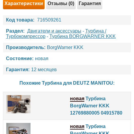
Характеристики
Отзывы (0)
Гарантия
Код товара:
716509261
Раздел:
Двигатели и аксессуары
-
Турбина /
Турбокомпрессор
-
Турбина BORGWARNER KKK
Производитель:
BorgWarner KKK
Состояние:
новая
Гарантия:
12 месяцев
Похожие Турбина для
DEUTZ
MANITOU
:
новая
Турбина
BorgWarner KKK
12769880005 04915780
новая
Турбина
BorgWarner KKK