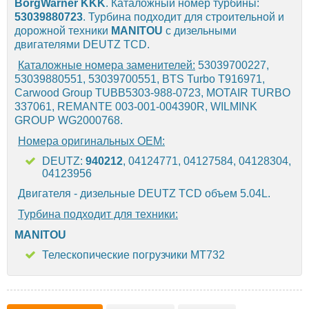
BorgWarner KKK
. Каталожный номер турбины:
53039880723
. Турбина подходит для строительной и
дорожной техники
MANITOU
с дизельными
двигателями DEUTZ TCD.
Каталожные номера заменителей:
53039700227,
53039880551, 53039700551, BTS Turbo T916971,
Carwood Group TUBB5303-988-0723, MOTAIR TURBO
337061, REMANTE 003-001-004390R, WILMINK
GROUP WG2000768.
Номера оригинальных OEM:
DEUTZ:
940212
, 04124771, 04127584, 04128304,
04123956
Двигателя - дизельные DEUTZ TCD объем 5.04L.
Турбина подходит для техники:
MANITOU
Телескопические погрузчики MT732