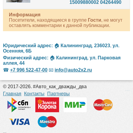
15009880002 04264490
Информация
Посетители, находящиеся в группе
Гости
, не могут
оставлять комментарии к данной публикации.
Юридический адрес:
🏠
Калининград
,
236023
,
ул.
Осенняя, 6Б
Физический адрес:
🏠
Калининград
,
ул. Парковая
аллея, 44
☎
+7 996 522-47-00
📧
info@auto2x2.ru
© 2017-2026. #Авто_как_дважды_два
российские сериалы
Главная
Контакты
Партнеры