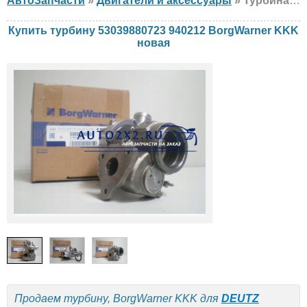
АвтоЗапчасти
»
Двигатели и аксессуары
» Турбина BorgWarner KKK 53039880723 940212 DEUTZ, MANITOU, новая
Купить турбину 53039880723 940212 BorgWarner KKK
новая
Продаем турбину, BorgWarner KKK для
DEUTZ