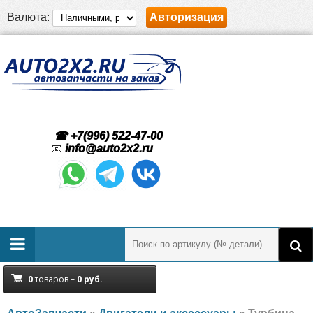
Валюта:
Авторизация
☎ +7(996) 522-47-00
📧
info@auto2x2.ru
0
товаров –
0
руб.