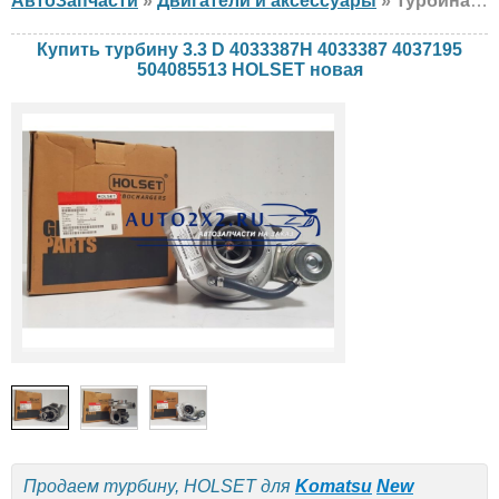
АвтоЗапчасти
»
Двигатели и аксессуары
» Турбина HOLSET 3.3 D 4033387H 4033387 4037195 504085513 Komatsu, New Holland, новая
Купить турбину 3.3 D 4033387H 4033387 4037195
504085513 HOLSET новая
Продаем турбину, HOLSET для
Komatsu
New