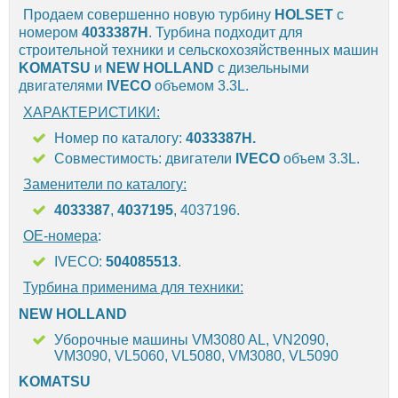
Продаем совершенно новую турбину
HOLSET
с
номером
4033387H
. Турбина подходит для
строительной техники и сельскохозяйственных машин
KOMATSU
и
NEW HOLLAND
с дизельными
двигателями
IVECO
объемом 3.3L.
ХАРАКТЕРИСТИКИ:
Номер по каталогу:
4033387H.
Совместимость: двигатели
IVECO
объем 3.3L.
Заменители по каталогу:
4033387
,
4037195
, 4037196.
OE-номера
:
IVECO:
504085513
.
Турбина применима для техники:
NEW HOLLAND
Уборочные машины VM3080 AL, VN2090,
VM3090, VL5060, VL5080, VM3080, VL5090
KOMATSU