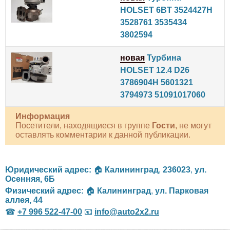
HOLSET 6BT 3524427H
3528761 3535434
3802594
новая
Турбина
HOLSET 12.4 D26
3786904H 5601321
3794973 51091017060
Информация
Посетители, находящиеся в группе
Гости
, не могут
оставлять комментарии к данной публикации.
Юридический адрес:
🏠
Калининград
,
236023
,
ул.
Осенняя, 6Б
Физический адрес:
🏠
Калининград
,
ул. Парковая
аллея, 44
☎
+7 996 522-47-00
📧
info@auto2x2.ru