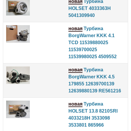
новая
Турбина
HOLSET 4033363H
5041309940
новая
Турбина
BorgWarner KKK 4.1
TCD 11539880025
11539700025
11539980025 4509552
новая
Турбина
BorgWarner KKK 4.5
179855 12639700139
12639880139 RE561216
новая
Турбина
HOLSET 13.8 8210SRI
4033218H 3533098
3533801 865966