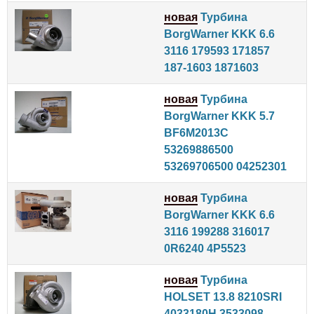
новая
Турбина
BorgWarner KKK 6.6
3116 179593 171857
187-1603 1871603
новая
Турбина
BorgWarner KKK 5.7
BF6M2013C
53269886500
53269706500 04252301
новая
Турбина
BorgWarner KKK 6.6
3116 199288 316017
0R6240 4P5523
новая
Турбина
HOLSET 13.8 8210SRI
4033180H 3533098