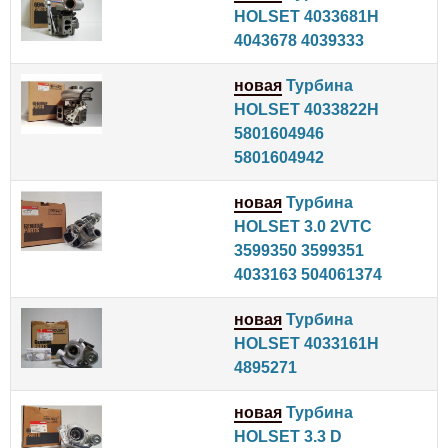
HOLSET 4033681H
4043678 4039333
новая
Турбина
HOLSET 4033822H
5801604946
5801604942
новая
Турбина
HOLSET 3.0 2VTC
3599350 3599351
4033163 504061374
новая
Турбина
HOLSET 4033161H
4895271
новая
Турбина
HOLSET 3.3 D