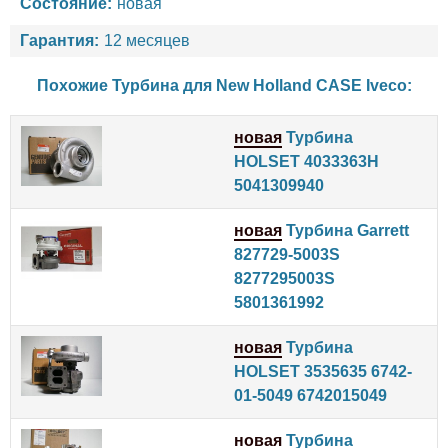
Состояние:
новая
Гарантия:
12 месяцев
Похожие Турбина для
New Holland
CASE
Iveco
:
новая
Турбина
HOLSET 4033363H
5041309940
новая
Турбина Garrett
827729-5003S
8277295003S
5801361992
новая
Турбина
HOLSET 3535635 6742-
01-5049 6742015049
новая
Турбина