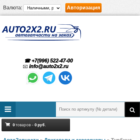
Валюта:
Авторизация
☎ +7(996) 522-47-00
📧
info@auto2x2.ru
0
товаров –
0
руб.