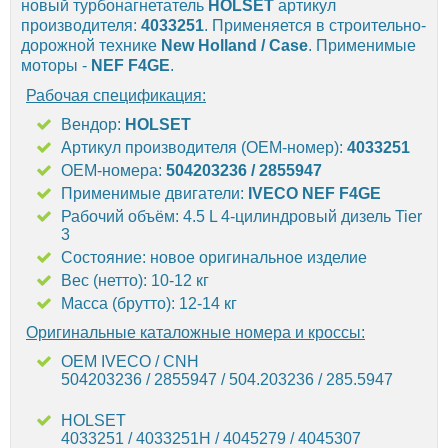
новый турбонагнетатель
HOLSET
артикул
производителя:
4033251
. Применяется в строительно-
дорожной технике
New Holland / Case
. Применимые
моторы -
NEF F4GE
.
Рабочая спецификация:
Вендор:
HOLSET
Артикул производителя (OEM-номер):
4033251
OEM-номера:
504203236 / 2855947
Применимые двигатели:
IVECO NEF F4GE
Рабочий объём: 4.5 L 4-цилиндровый дизель Tier
3
Состояние: новое оригинальное изделие
Вес (нетто): 10-12 кг
Масса (брутто): 12-14 кг
Оригинальные каталожные номера и кроссы:
OEM IVECO / CNH
504203236 / 2855947 / 504.203236 / 285.5947
HOLSET
4033251 / 4033251H / 4045279 / 4045307