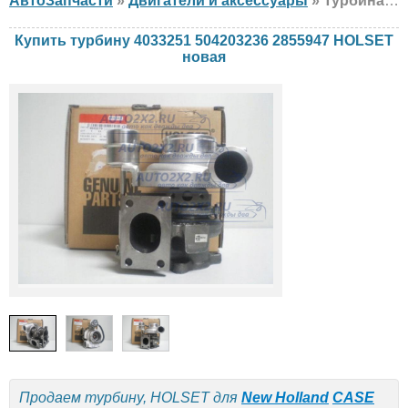
АвтоЗапчасти
»
Двигатели и аксессуары
» Турбина HOLSET 4033251 504203236 2855947 New Holland, CASE, Iveco, новая
Купить турбину 4033251 504203236 2855947 HOLSET
новая
Продаем турбину, HOLSET для
New Holland
CASE