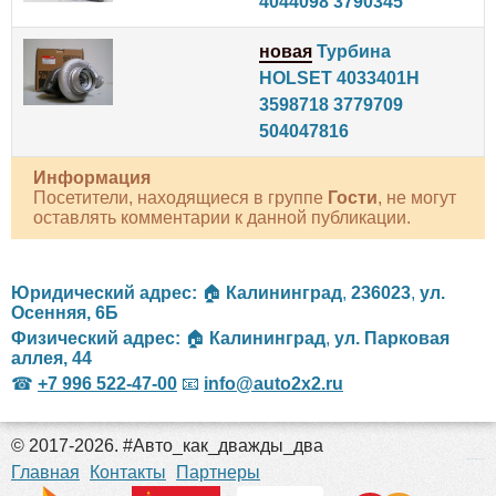
4044098 3790345
новая
Турбина
HOLSET 4033401H
3598718 3779709
504047816
Информация
Посетители, находящиеся в группе
Гости
, не могут
оставлять комментарии к данной публикации.
Юридический адрес:
🏠
Калининград
,
236023
,
ул.
Осенняя, 6Б
Физический адрес:
🏠
Калининград
,
ул. Парковая
аллея, 44
☎
+7 996 522-47-00
📧
info@auto2x2.ru
© 2017-2026. #Авто_как_дважды_два
российские сериалы
Главная
Контакты
Партнеры