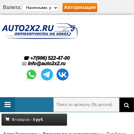
Валюта:
Авторизация
☎ +7(996) 522-47-00
📧
info@auto2x2.ru
0
товаров –
0
руб.