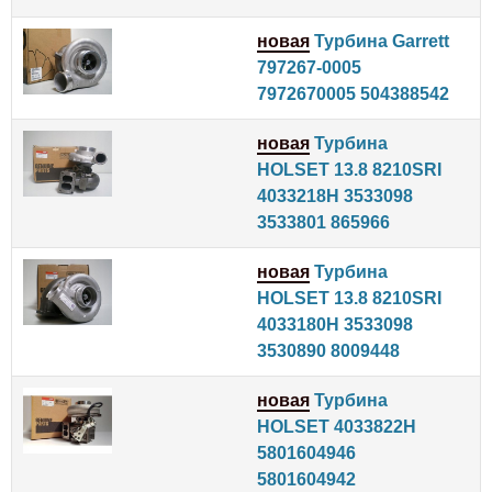
новая
Турбина Garrett
797267-0005
7972670005 504388542
новая
Турбина
HOLSET 13.8 8210SRI
4033218H 3533098
3533801 865966
новая
Турбина
HOLSET 13.8 8210SRI
4033180H 3533098
3530890 8009448
новая
Турбина
HOLSET 4033822H
5801604946
5801604942