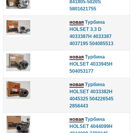
841805-5020S
5801621755
новая
Турбина
HOLSET 3.3 D
4033387H 4033387
4037195 504085513
новая
Турбина
HOLSET 4033945H
504053177
новая
Турбина
HOLSET 4033382H
4045325 504226545
2856443
новая
Турбина
HOLSET 4044099H