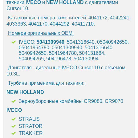
техники
IVECO
и
NEW HOLLAND
с двигателями
Cursor 10.
Каталожные номера заменителей:
4041172, 4042241,
4033363, 4041170, 4044292, 40411710.
Номера оригинальных OEM:
IVECO:
5041309940
, 5041316640, 05040942650,
05041964780, 05041309940, 5041316640,
5040942650, 5041964780, 504131664,
504094265, 504196478, 504130994
Двигателя - дизельные IVECO Cursor 10 с объемом
10.3L.
Турбина применима для техники:
NEW HOLLAND
Зерноуборочные комбайны CR9080, CR9070
IVECO
STRALIS
STRATOR
TRAKKER