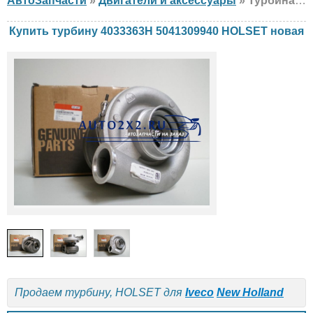
АвтоЗапчасти
»
Двигатели и аксессуары
» Турбина HOLSET 4033363H 5041309940 Iveco, New Holland, новая
Купить турбину 4033363H 5041309940 HOLSET новая
Продаем турбину, HOLSET для
Iveco
New Holland