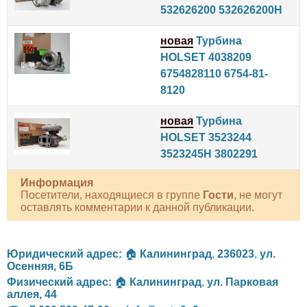
532626200 532626200H
новая
Турбина
HOLSET 4038209
6754828110 6754-81-
8120
новая
Турбина
HOLSET 3523244
3523245H 3802291
Информация
Посетители, находящиеся в группе
Гости
, не могут
оставлять комментарии к данной публикации.
Юридический адрес:
🏠
Калининград
,
236023
,
ул.
Осенняя, 6Б
Физический адрес:
🏠
Калининград
,
ул. Парковая
аллея, 44