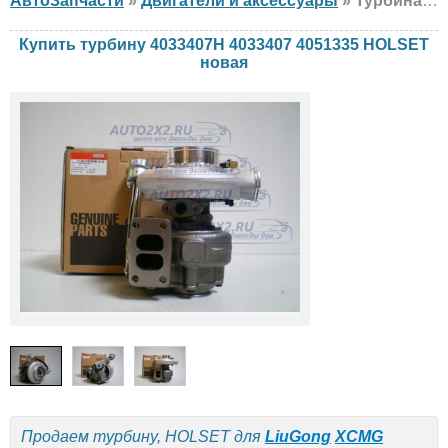
АвтоЗапчасти
»
Двигатели и аксессуары
» Турбина HOLSET 4033407H 4033407 4051335 LiuGong, XCMG, новая
Купить турбину 4033407H 4033407 4051335 HOLSET
новая
Продаем турбину, HOLSET для
LiuGong
XCMG