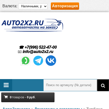
Валюта:
Авторизация
☎ +7(996) 522-47-00
📧
info@auto2x2.ru
0
товаров –
0
руб.