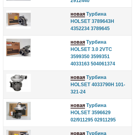
2912440
новая
Турбина
HOLSET 3789643H
4352234 3789645
новая
Турбина
HOLSET 3.0 2VTC
3599350 3599351
4033163 504061374
новая
Турбина
HOLSET 4033790H 101-
321-24
новая
Турбина
HOLSET 3596629
02/911295 02911295
новая
Турбина