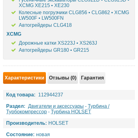
XCMG XE215 • XE230
Колесные погрузчики CLG856 • CLG862 • XCMG
LW500F • LW500FN
Автогрейдеры CLG418
XCMG
Дорожные катки XS223J • XS263J
Автогрейдеры GR180 • GR215
Характеристики
Отзывы (0)
Гарантия
Код товара:
112944237
Раздел:
Двигатели и аксессуары
-
Турбина /
Турбокомпрессор
-
Турбина HOLSET
Производитель:
HOLSET
Состояние:
новая