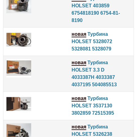
HOLSET 403859
6754818190 6754-81-
8190
новая
Турбина
HOLSET 5328072
5328081 5328079
новая
Турбина
HOLSET 3.3 D
4033387H 4033387
4037195 504085513
новая
Турбина
HOLSET 3537130
3802859 72515395
новая
Турбина
HOLSET 5326238