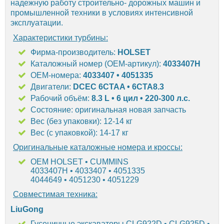
надежную работу строительно- дорожных машин и
промышленной техники в условиях интенсивной
эксплуатации.
Характеристики турбины:
Фирма-производитель:
HOLSET
Каталожный номер (OEM-артикул):
4033407H
OEM-номера:
4033407 • 4051335
Двигатели:
DCEC 6CTAA • 6CTA8.3
Рабочий объём:
8.3 L • 6 цил • 220-300 л.с.
Состояние: оригинальная новая запчасть
Вес (без упаковки): 12-14 кг
Вес (с упаковкой): 14-17 кг
Оригинальные каталожные номера и кроссы:
OEM HOLSET • CUMMINS
4033407H • 4033407 • 4051335
4044649 • 4051230 • 4051229
Совместимая техника:
LiuGong
Гусеничные экскаваторы CLG922D • CLG925D •