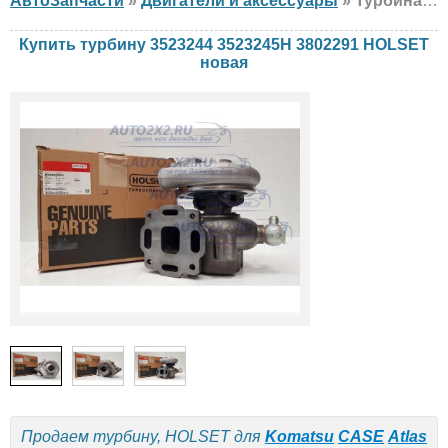
АвтоЗапчасти
»
Двигатели и аксессуары
» Турбина HOLSET 3523244 3523245H 3802291 Komatsu, CASE, Atlas, новая
Купить турбину 3523244 3523245H 3802291 HOLSET
новая
Продаем турбину, HOLSET для
Komatsu
CASE
Atlas