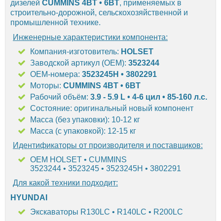
дизелей
CUMMINS 4BT • 6BT
, применяемых в
строительно-дорожной, сельскохозяйственной и
промышленной технике.
Инженерные характеристики компонента:
Компания-изготовитель:
HOLSET
Заводской артикул (OEM):
3523244
OEM-номера:
3523245H • 3802291
Моторы:
CUMMINS 4BT • 6BT
Рабочий объём:
3.9 - 5.9 L • 4-6 цил • 85-160 л.с.
Состояние: оригинальный новый компонент
Масса (без упаковки): 10-12 кг
Масса (с упаковкой): 12-15 кг
Идентификаторы от производителя и поставщиков:
OEM HOLSET • CUMMINS
3523244 • 3523245 • 3523245H • 3802291
Для какой техники подходит:
HYUNDAI
Экскаваторы R130LC • R140LC • R200LC