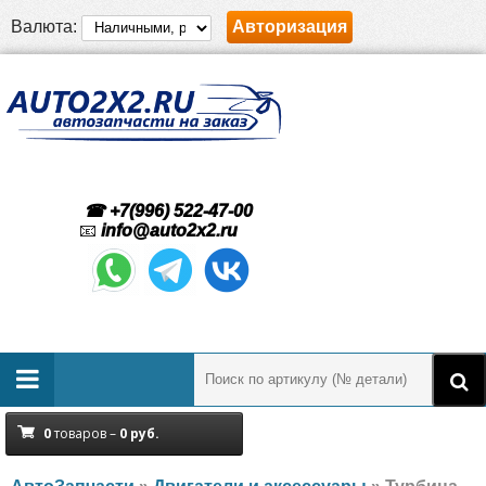
Валюта:
Авторизация
☎ +7(996) 522-47-00
📧
info@auto2x2.ru
0
товаров –
0
руб.